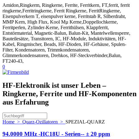
Amidon,Ringkerm, Ringkerne, Ferrite, Ferritkern, FT,ferrit, ferrit
ringkerne,Ferritringkerne, Ferrit Ringkerne, FerritRingkerne,
Eisenpulverkern T, eisenpulver kerne, Ferritstab R, Silberdraht,
MMP Kern, High Flux, Kool Mµ Kerne,Doppellochkerne,
Ferritperlen, Zylinder-Kerne, Ferrithülsen, Klappferrit,
Entstörmaterial, Magnetic-Balun, Balun-Kit, Mantelwellensperre,
Bauteilesätze, Transitoren, IC, HF-Module, Induktivitäten, HF-
Kabel, Ringmischer, Beads, HF-Dioden, HF-Gehäuse, Spulen-
Filter, Kondensatoren, Trimmkondensatoren,
Glimmerkondensatoren, Drehkos, HF-Steckverbinder,Balun,
FT240-43,
0
HF-Elektronik ist unser Leben –
Ringkerne, Ferrite und HF-Komponenten
aus Erfahrung
Home
>
Quarz-Ozillatoren
>
SPEZIAL-QUARZ
94.0000 MHz -HC18U - Serien-- ± 20 ppm