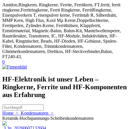
Amidon,Ringkerm, Ringkerne, Ferrite, Ferritkern, FT,ferrit, ferrit
ringkerne,Ferritringkerne, Ferrit Ringkerne, FerritRingkerne,
Eisenpulverkern T, eisenpulver kerne, Ferritstab R, Silberdraht,
MMP Kern, High Flux, Kool Mµ Kerne,Doppellochkerne,
Ferritperlen, Zylinder-Kerne, Ferrithülsen, Klappferrit,
Entstörmaterial, Magnetic-Balun, Balun-Kit, Mantelwellensperre,
Bauteilesätze, Transitoren, IC, HF-Module, Induktivitäten, HF-
Kabel, Ringmischer, Beads, HF-Dioden, HF-Gehäuse, Spulen-
Filter, Kondensatoren, Trimmkondensatoren,
Glimmerkondensatoren, Drehkos, HF-Steckverbinder,Balun,
FT240-43,
0
HF-Elektronik ist unser Leben –
Ringkerne, Ferrite und HF-Komponenten
aus Erfahrung
Home
>
Kondensatoren
>
Keramik-Hochspannungs-Scheibenkondensatoren