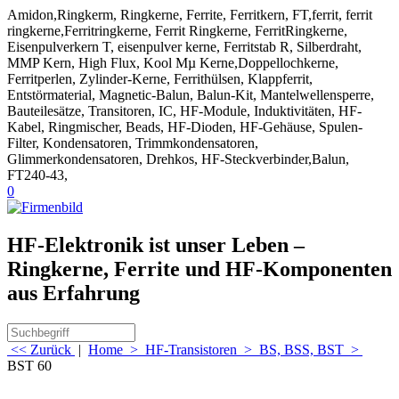
Amidon,Ringkerm, Ringkerne, Ferrite, Ferritkern, FT,ferrit, ferrit
ringkerne,Ferritringkerne, Ferrit Ringkerne, FerritRingkerne,
Eisenpulverkern T, eisenpulver kerne, Ferritstab R, Silberdraht,
MMP Kern, High Flux, Kool Mµ Kerne,Doppellochkerne,
Ferritperlen, Zylinder-Kerne, Ferrithülsen, Klappferrit,
Entstörmaterial, Magnetic-Balun, Balun-Kit, Mantelwellensperre,
Bauteilesätze, Transitoren, IC, HF-Module, Induktivitäten, HF-
Kabel, Ringmischer, Beads, HF-Dioden, HF-Gehäuse, Spulen-
Filter, Kondensatoren, Trimmkondensatoren,
Glimmerkondensatoren, Drehkos, HF-Steckverbinder,Balun,
FT240-43,
0
HF-Elektronik ist unser Leben –
Ringkerne, Ferrite und HF-Komponenten
aus Erfahrung
<< Zurück
|
Home
>
HF-Transistoren
>
BS, BSS, BST
>
BST 60