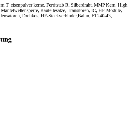
kern T, eisenpulver kerne, Ferritstab R, Silberdraht, MMP Kern, High
 Mantelwellensperre, Bauteilesätze, Transitoren, IC, HF-Module,
densatoren, Drehkos, HF-Steckverbinder,Balun, FT240-43,
rung