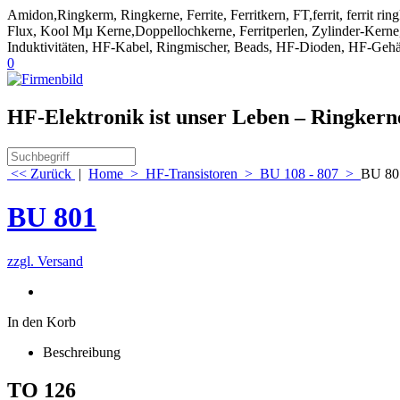
Amidon,Ringkerm, Ringkerne, Ferrite, Ferritkern, FT,ferrit, ferrit ri
Flux, Kool Mµ Kerne,Doppellochkerne, Ferritperlen, Zylinder-Kerne, 
Induktivitäten, HF-Kabel, Ringmischer, Beads, HF-Dioden, HF-Gehä
0
HF-Elektronik ist unser Leben – Ringker
<< Zurück
|
Home
>
HF-Transistoren
>
BU 108 - 807
>
BU 80
BU 801
zzgl. Versand
In den Korb
Beschreibung
TO 126