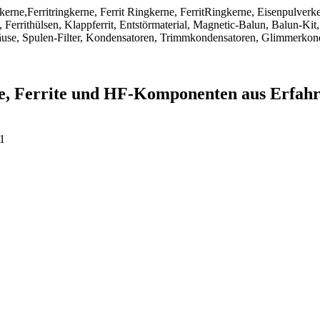
ngkerne,Ferritringkerne, Ferrit Ringkerne, FerritRingkerne, Eisenpulver
Ferrithülsen, Klappferrit, Entstörmaterial, Magnetic-Balun, Balun-Kit,
use, Spulen-Filter, Kondensatoren, Trimmkondensatoren, Glimmerkon
ne, Ferrite und HF-Komponenten aus Erfah
1