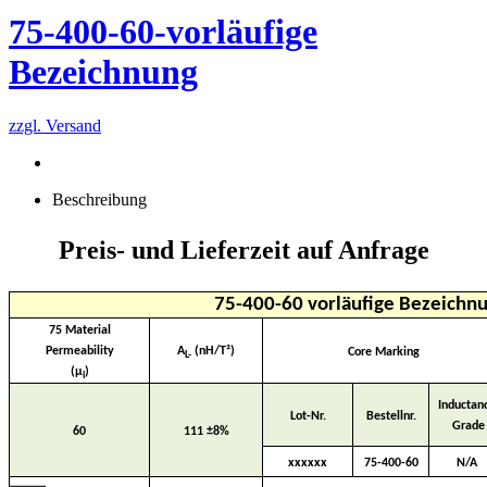
75-400-60-vorläufige
Bezeichnung
zzgl. Versand
Beschreibung
Preis- und Lieferzeit auf Anfrage
75-400-60 vorläufige Bezeichn
75 Material
Permeability
A
(nH/T²)
Core Marking
L-
(µ
)
i
Inductan
Lot-Nr.
Bestellnr.
Grade
60
111
±
8%
xxxxxx
75-400-60
N/A