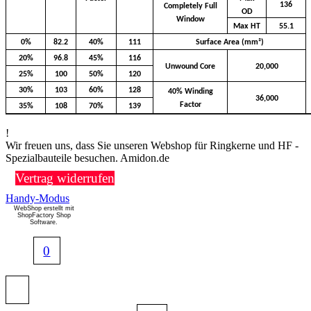
136
Completely Full
OD
Window
Max HT
55.1
0%
82.2
40%
111
Surface Area (mm²)
20%
96.8
45%
116
Unwound Core
20,000
25%
100
50%
120
30%
103
60%
128
40% Winding
36,000
Factor
35%
108
70%
139
!
Wir freuen uns, dass Sie unseren Webshop für Ringkerne und HF -
Spezialbauteile besuchen. Amidon.de
Vertrag widerrufen
Handy-Modus
WebShop erstellt mit
ShopFactory Shop
Software.
0