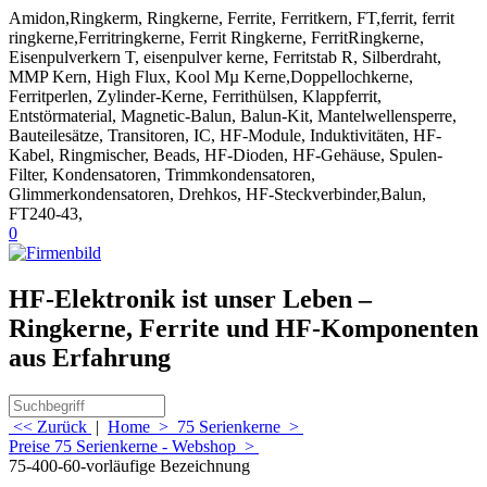
Amidon,Ringkerm, Ringkerne, Ferrite, Ferritkern, FT,ferrit, ferrit
ringkerne,Ferritringkerne, Ferrit Ringkerne, FerritRingkerne,
Eisenpulverkern T, eisenpulver kerne, Ferritstab R, Silberdraht,
MMP Kern, High Flux, Kool Mµ Kerne,Doppellochkerne,
Ferritperlen, Zylinder-Kerne, Ferrithülsen, Klappferrit,
Entstörmaterial, Magnetic-Balun, Balun-Kit, Mantelwellensperre,
Bauteilesätze, Transitoren, IC, HF-Module, Induktivitäten, HF-
Kabel, Ringmischer, Beads, HF-Dioden, HF-Gehäuse, Spulen-
Filter, Kondensatoren, Trimmkondensatoren,
Glimmerkondensatoren, Drehkos, HF-Steckverbinder,Balun,
FT240-43,
0
HF-Elektronik ist unser Leben –
Ringkerne, Ferrite und HF-Komponenten
aus Erfahrung
<< Zurück
|
Home
>
75 Serienkerne
>
Preise 75 Serienkerne - Webshop
>
75-400-60-vorläufige Bezeichnung