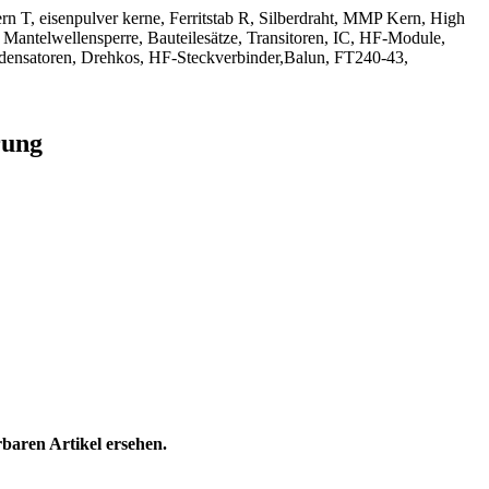
kern T, eisenpulver kerne, Ferritstab R, Silberdraht, MMP Kern, High
 Mantelwellensperre, Bauteilesätze, Transitoren, IC, HF-Module,
densatoren, Drehkos, HF-Steckverbinder,Balun, FT240-43,
rung
rbaren Artikel ersehen.