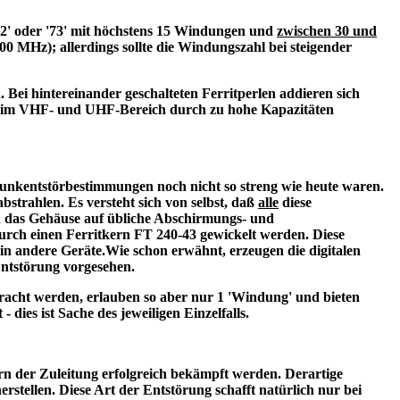
82' oder '73' mit höchstens 15 Windungen und
zwischen 30 und
00 MHz); allerdings sollte die Windungszahl bei steigender
. Bei hintereinander geschalteten Ferritperlen addieren sich
en im VHF- und UHF-Bereich durch zu hohe Kapazitäten
 Funkentstörbestimmungen noch nicht so streng wie heute waren.
strahlen. Es versteht sich von selbst, daß
alle
diese
n das Gehäuse auf übliche Abschirmungs- und
durch einen Ferritkern FT 240-43 gewickelt werden. Diese
in andere Geräte.
Wie schon erwähnt, erzeugen die digitalen
Entstörung vorgesehen.
racht werden, erlauben so aber nur 1 'Windung' und bieten
dies ist Sache des jeweiligen Einzelfalls.
rn der Zuleitung erfolgreich bekämpft werden. Derartige
tellen. Diese Art der Entstörung schafft natürlich nur bei