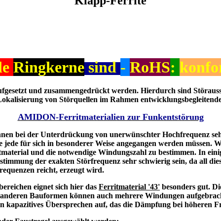
Klapp-Ferrite
le
Ringkerne
sind
-
RoHS
:
konf
 aufgesetzt und zusammengedrückt werden. Hierdurch sind Störa
Lokalisierung von Störquellen im Rahmen entwicklungsbegleitender
AMIDON-Ferritmaterialien zur Funkentstörung
en bei der Unterdrückung von unerwünschter Hochfrequenz sehr nüt
die jede für sich in besonderer Weise angegangen werden müssen. We
tmaterial und die notwendige Windungszahl zu bestimmen. In einig
timmung der exakten Störfrequenz sehr schwierig sein, da all die
requenzen reicht, erzeugt wird.
ereichen eignet sich hier das
Ferritmaterial '43'
besonders gut. Di
Bei anderen Bauformen können auch mehrere Windungen aufgebrac
n kapazitives Übersprechen auf, das die Dämpfung bei höheren Fr