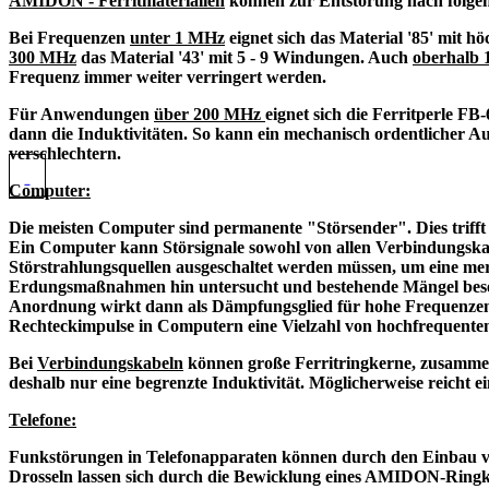
AMIDON - Ferritmaterialien
können zur Entstörung nach folgen
Bei Frequenzen
unter 1 MHz
eignet sich das Material '85' mi
300 MHz
das Material '43' mit 5 - 9 Windungen. Auch
oberhalb
Frequenz immer weiter verringert werden.
Für Anwendungen
über 200 MHz
eignet sich die Ferritperle FB
dann die Induktivitäten. So kann ein mechanisch ordentlicher 
verschlechtern.
Computer:
Die meisten Computer sind permanente "Störsender". Dies trifft 
Ein Computer kann Störsignale sowohl von allen Verbindungskabe
Störstrahlungsquellen ausgeschaltet werden müssen, um eine me
Erdungsmaßnahmen hin untersucht und bestehende Mängel beseitigt
Anordnung wirkt dann als Dämpfungsglied für hohe Frequenzen 
Rechteckimpulse in Computern eine Vielzahl von hochfrequenten
Bei
Verbindungskabeln
können große Ferritringkerne, zusammeng
deshalb nur eine begrenzte Induktivität. Möglicherweise reicht ei
Telefone:
Funkstörungen in Telefonapparaten können durch den Einbau von
Drosseln lassen sich durch die Bewicklung eines AMIDON-Ringker