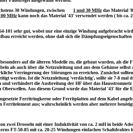
der Faustregel ausgewählt werden:
t höchstens 30 Windungen, zwischen
1 und 30 MHz
das Material '
100 MHz
kann noch das Material '43' verwendet werden ( bis ca. 2
-64-101 sehr gut, wobei nur eine einzige Windung aufgebracht wird
Aufbau erreicht werden, ohne daß sich die Dämpfungseigenschaft
besonders auf die älteren Modelle zu, die gebaut wurden, als die
ln als auch über die Netzzuleitung und aus dem Gehäuse selbst ab
rkliche Verringerung der Störungen zu erreichen.
Zunächst sollte
 werden. Ist die Netzzuleitung 'verdächtig', sollte sie 7-8 mal 
und verhindert die Ausbreitung der HF über das Hausstromnetz 
 Oberwellen. Aus diesem Grund wurde das Material '43' für die 
esetzte Ferritringkerne oder Ferritplatten auf dem Kabel angeb
n Ferritelement aus; wahrscheinlich werden aber mehrere benötigt - 
 zwei Drosseln mit einer Induktivität von ca. 2 mH in beide Ade
ns FT-50-85 mit ca. 20-25 Windungen einfachen Schaltdrahtes hers