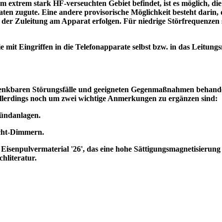
em extrem stark HF-verseuchten Gebiet befindet, ist es möglich, d
en zugute. Eine andere provisorische Möglichkeit besteht darin, 
lle der Zuleitung am Apparat erfolgen. Für niedrige Störfrequenzen 
 mit Eingriffen in die Telefonapparate selbst bzw. in das Leitung
r denkbaren Störungsfälle und geeigneten Gegenmaßnahmen behandel
 allerdings noch um zwei wichtige Anmerkungen zu ergänzen sind:
Zündanlagen.
icht-Dimmern.
 Eisenpulvermaterial '26', das eine hohe Sättigungsmagnetisierung
hliteratur.