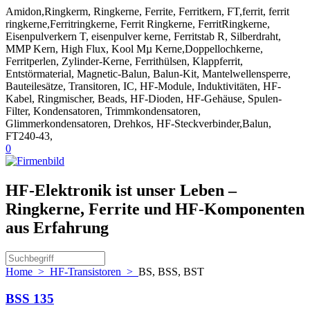
Amidon,Ringkerm, Ringkerne, Ferrite, Ferritkern, FT,ferrit, ferrit
ringkerne,Ferritringkerne, Ferrit Ringkerne, FerritRingkerne,
Eisenpulverkern T, eisenpulver kerne, Ferritstab R, Silberdraht,
MMP Kern, High Flux, Kool Mµ Kerne,Doppellochkerne,
Ferritperlen, Zylinder-Kerne, Ferrithülsen, Klappferrit,
Entstörmaterial, Magnetic-Balun, Balun-Kit, Mantelwellensperre,
Bauteilesätze, Transitoren, IC, HF-Module, Induktivitäten, HF-
Kabel, Ringmischer, Beads, HF-Dioden, HF-Gehäuse, Spulen-
Filter, Kondensatoren, Trimmkondensatoren,
Glimmerkondensatoren, Drehkos, HF-Steckverbinder,Balun,
FT240-43,
0
HF-Elektronik ist unser Leben –
Ringkerne, Ferrite und HF-Komponenten
aus Erfahrung
Home
>
HF-Transistoren
>
BS, BSS, BST
BSS 135