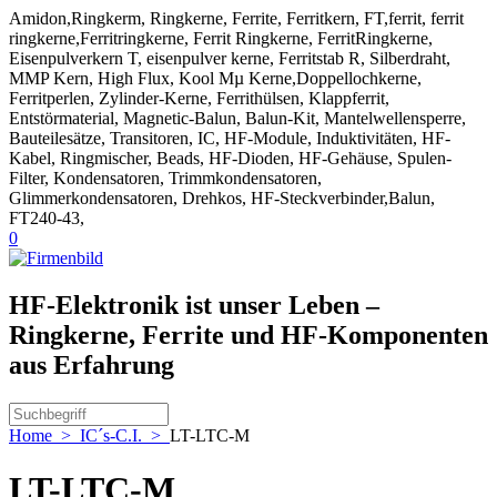
Amidon,Ringkerm, Ringkerne, Ferrite, Ferritkern, FT,ferrit, ferrit
ringkerne,Ferritringkerne, Ferrit Ringkerne, FerritRingkerne,
Eisenpulverkern T, eisenpulver kerne, Ferritstab R, Silberdraht,
MMP Kern, High Flux, Kool Mµ Kerne,Doppellochkerne,
Ferritperlen, Zylinder-Kerne, Ferrithülsen, Klappferrit,
Entstörmaterial, Magnetic-Balun, Balun-Kit, Mantelwellensperre,
Bauteilesätze, Transitoren, IC, HF-Module, Induktivitäten, HF-
Kabel, Ringmischer, Beads, HF-Dioden, HF-Gehäuse, Spulen-
Filter, Kondensatoren, Trimmkondensatoren,
Glimmerkondensatoren, Drehkos, HF-Steckverbinder,Balun,
FT240-43,
0
HF-Elektronik ist unser Leben –
Ringkerne, Ferrite und HF-Komponenten
aus Erfahrung
Home
>
IC´s-C.I.
>
LT-LTC-M
LT-LTC-M