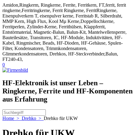
Amidon,Ringkerm, Ringkerne, Ferrite, Ferritkern, FT,ferrit, ferrit
ringkerne,Ferritringkerne, Ferrit Ringkerne, FerritRingkerne,
Eisenpulverkern T, eisenpulver kerne, Ferritstab R, Silberdraht,
MMP Kern, High Flux, Kool Mµ Kerne,Doppellochkerne,
Ferritperlen, Zylinder-Kerne, Ferrithülsen, Klappferrit,
Entstörmaterial, Magnetic-Balun, Balun-Kit, Mantelwellensperre,
Bauteilesätze, Transitoren, IC, HF-Module, Induktivitäten, HF-
Kabel, Ringmischer, Beads, HF-Dioden, HF-Gehäuse, Spulen-
Filter, Kondensatoren, Trimmkondensatoren,
Glimmerkondensatoren, Drehkos, HF-Steckverbinder,Balun,
FT240-43,
0
HF-Elektronik ist unser Leben –
Ringkerne, Ferrite und HF-Komponenten
aus Erfahrung
Home
>
Drehko
>
Drehko für UKW
Drehko für UKW