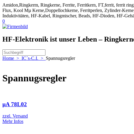
Amidon,Ringkerm, Ringkerne, Ferrite, Ferritkern, FT,ferrit, ferrit ri
Flux, Kool Mµ Kerne,Doppellochkerne, Ferritperlen, Zylinder-Kerne, 
Induktivitäten, HF-Kabel, Ringmischer, Beads, HF-Dioden, HF-Gehä
0
HF-Elektronik ist unser Leben – Ringker
Home
>
IC´s-C.I.
>
Spannugsregler
Spannugsregler
µA 78L02
zzgl. Versand
Mehr Infos