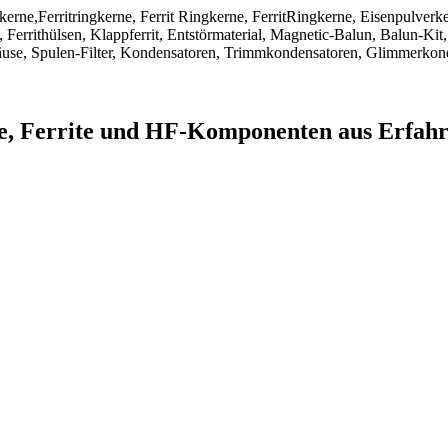
ngkerne,Ferritringkerne, Ferrit Ringkerne, FerritRingkerne, Eisenpulver
Ferrithülsen, Klappferrit, Entstörmaterial, Magnetic-Balun, Balun-Kit,
use, Spulen-Filter, Kondensatoren, Trimmkondensatoren, Glimmerkon
ne, Ferrite und HF-Komponenten aus Erfah