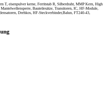
kern T, eisenpulver kerne, Ferritstab R, Silberdraht, MMP Kern, High
 Mantelwellensperre, Bauteilesätze, Transitoren, IC, HF-Module,
densatoren, Drehkos, HF-Steckverbinder,Balun, FT240-43,
rung