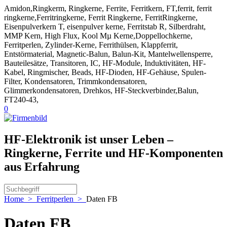
Amidon,Ringkerm, Ringkerne, Ferrite, Ferritkern, FT,ferrit, ferrit
ringkerne,Ferritringkerne, Ferrit Ringkerne, FerritRingkerne,
Eisenpulverkern T, eisenpulver kerne, Ferritstab R, Silberdraht,
MMP Kern, High Flux, Kool Mµ Kerne,Doppellochkerne,
Ferritperlen, Zylinder-Kerne, Ferrithülsen, Klappferrit,
Entstörmaterial, Magnetic-Balun, Balun-Kit, Mantelwellensperre,
Bauteilesätze, Transitoren, IC, HF-Module, Induktivitäten, HF-
Kabel, Ringmischer, Beads, HF-Dioden, HF-Gehäuse, Spulen-
Filter, Kondensatoren, Trimmkondensatoren,
Glimmerkondensatoren, Drehkos, HF-Steckverbinder,Balun,
FT240-43,
0
HF-Elektronik ist unser Leben –
Ringkerne, Ferrite und HF-Komponenten
aus Erfahrung
Home
>
Ferritperlen
>
Daten FB
Daten FB