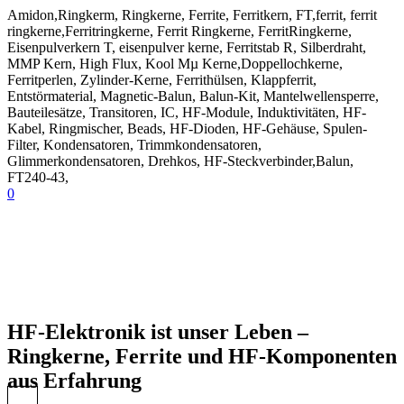
Amidon,Ringkerm, Ringkerne, Ferrite, Ferritkern, FT,ferrit, ferrit
ringkerne,Ferritringkerne, Ferrit Ringkerne, FerritRingkerne,
Eisenpulverkern T, eisenpulver kerne, Ferritstab R, Silberdraht,
MMP Kern, High Flux, Kool Mµ Kerne,Doppellochkerne,
Ferritperlen, Zylinder-Kerne, Ferrithülsen, Klappferrit,
Entstörmaterial, Magnetic-Balun, Balun-Kit, Mantelwellensperre,
Bauteilesätze, Transitoren, IC, HF-Module, Induktivitäten, HF-
Kabel, Ringmischer, Beads, HF-Dioden, HF-Gehäuse, Spulen-
Filter, Kondensatoren, Trimmkondensatoren,
Glimmerkondensatoren, Drehkos, HF-Steckverbinder,Balun,
FT240-43,
0
HF-Elektronik ist unser Leben –
Ringkerne, Ferrite und HF-Komponenten
aus Erfahrung