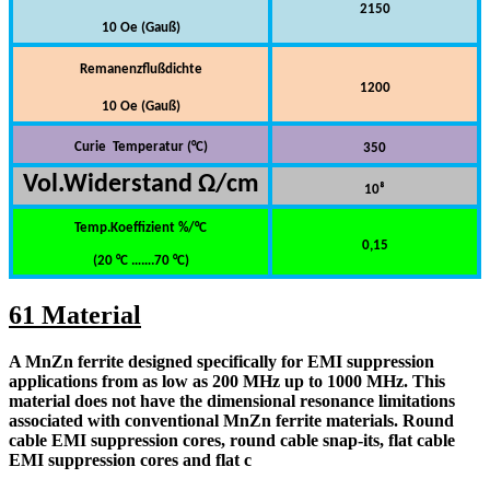
2150
10 Oe (Gauß)
Remanenzflußdichte
1200
10 Oe (Gauß)
Curie
Temperatur (°C)
350
Vol.Widerstand
Ω
/cm
10⁸
Temp.Koeffizient %/°C
0,15
(20 °C …….70 °C)
61 Material
A MnZn ferrite designed specifically for EMI suppression
applications from as low as 200 MHz up to 1000 MHz. This
material does not have the dimensional resonance limitations
associated with conventional MnZn ferrite materials. Round
cable EMI suppression cores, round cable snap-its, flat cable
EMI suppression cores and flat c