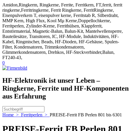
Amidon,Ringkerm, Ringkerne, Ferrite, Ferritkern, FT,ferrit, ferrit
ringkerne,Ferritringkerne, Ferrit Ringkerne, FerritRingkerne,
Eisenpulverkern T, eisenpulver kerne, Ferritstab R, Silberdraht,
MMP Kern, High Flux, Kool Mµ Kerne,Doppellochkerne,
Ferritperlen, Zylinder-Kerne, Ferrithülsen, Klappferrit,
Entstörmaterial, Magnetic-Balun, Balun-Kit, Mantelwellensperre,
Bauteilesätze, Transitoren, IC, HF-Module, Induktivitäten, HF-
Kabel, Ringmischer, Beads, HF-Dioden, HF-Gehäuse, Spulen-
Filter, Kondensatoren, Trimmkondensatoren,
Glimmerkondensatoren, Drehkos, HF-Steckverbinder,Balun,
FT240-43,
0
HF-Elektronik ist unser Leben –
Ringkerne, Ferrite und HF-Komponenten
aus Erfahrung
Home
>
Ferritperlen
>
PREISE-Ferrit FB Perlen 801 bis 6301
PREISE-Ferrit FB Perlen 801