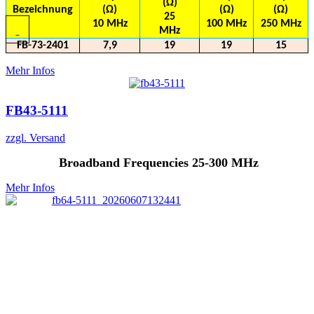
(Ω)
Bezeichnung
(Ω)
(Ω)
(Ω)
25
10 MHz
100 MHz
250 MHz
MHz
FB-73-2401
7,9
19
19
15
Mehr Infos
FB43-5111
zzgl. Versand
Broadband Frequencies 25-300 MHz
Mehr Infos