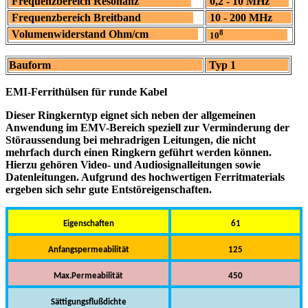
Frequenzbereich Resonanz
0,2 - 10 MHz
Frequenzbereich Breitband
10 - 200 MHz
Volumenwiderstand Ohm/cm
8
10
Bauform
Typ 1
EMI-Ferrithülsen für runde Kabel
Dieser Ringkerntyp eignet sich neben der allgemeinen
Anwendung im EMV-Bereich speziell zur Verminderung der
Störaussendung bei mehradrigen Leitungen, die nicht
mehrfach durch einen Ringkern geführt werden können.
Hierzu gehören Video- und Audiosignalleitungen sowie
Datenleitungen. Aufgrund des hochwertigen Ferritmaterials
ergeben sich sehr gute Entstöreigenschaften.
Eigenschaften
61
Anfangspermeabilität
125
Max.Permeabilität
450
Sättigungsflußdichte