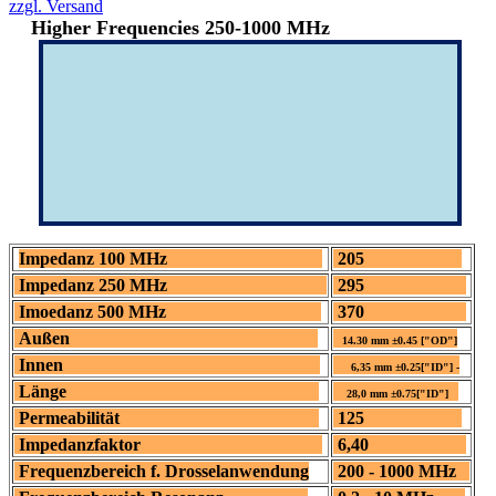
zzgl. Versand
Higher Frequencies 250-1000 MHz
Impedanz 100 MHz
205
Impedanz 250 MHz
295
Imoedanz 500 MHz
370
Außen
14.30 mm ±0.45 ["OD"]
Innen
6,35 mm ±0.25["ID"] -
Länge
28,0 mm ±0.75["ID"]
Permeabilität
125
Impedanzfaktor
6,40
Frequenzbereich f. Drosselanwendung
200 - 1000 MHz