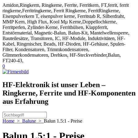
Amidon,Ringkerm, Ringkerne, Ferrite, Ferritkern, FT,ferrit, ferrit
ringkerne,Ferritringkerne, Ferrit Ringkerne, FerritRingkerne,
Eisenpulverkern T, eisenpulver kerne, Ferritstab R, Silberdraht,
MMP Kern, High Flux, Kool Mµ Kerne,Doppellochkerne,
Ferritperlen, Zylinder-Kerne, Ferrithülsen, Klappferrit,
Entstörmaterial, Magnetic-Balun, Balun-Kit, Mantelwellensperre,
Bauteilesätze, Transitoren, IC, HF-Module, Induktivitäten, HF-
Kabel, Ringmischer, Beads, HF-Dioden, HF-Gehäuse, Spulen-
Filter, Kondensatoren, Trimmkondensatoren,
Glimmerkondensatoren, Drehkos, HF-Steckverbinder,Balun,
FT240-43,
0
HF-Elektronik ist unser Leben –
Ringkerne, Ferrite und HF-Komponenten
aus Erfahrung
Home
>
Balune
>
Balun 1.5:1 - Preise
Balun 1.5:1 - Preise