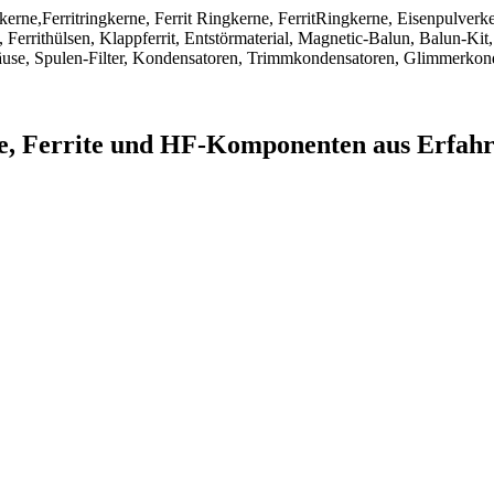
ngkerne,Ferritringkerne, Ferrit Ringkerne, FerritRingkerne, Eisenpulver
Ferrithülsen, Klappferrit, Entstörmaterial, Magnetic-Balun, Balun-Kit,
use, Spulen-Filter, Kondensatoren, Trimmkondensatoren, Glimmerkon
ne, Ferrite und HF-Komponenten aus Erfah