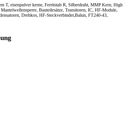
kern T, eisenpulver kerne, Ferritstab R, Silberdraht, MMP Kern, High
 Mantelwellensperre, Bauteilesätze, Transitoren, IC, HF-Module,
densatoren, Drehkos, HF-Steckverbinder,Balun, FT240-43,
rung