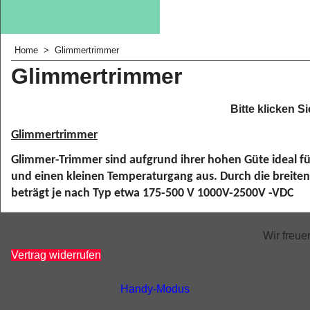
Home
>
Glimmertrimmer
Glimmertrimmer
Bitte klicken S
Glimmertrimmer
Glimmer-Trimmer sind aufgrund ihrer hohen Güte ideal f
und einen kleinen Temperaturgang aus. Durch die breite
beträgt je nach Typ etwa 175-500 V 1000V-2500V -VDC
Wir freu
Vertrag widerrufen
Handy-Modus
WebShop erstellt mit
ShopFactory Shop