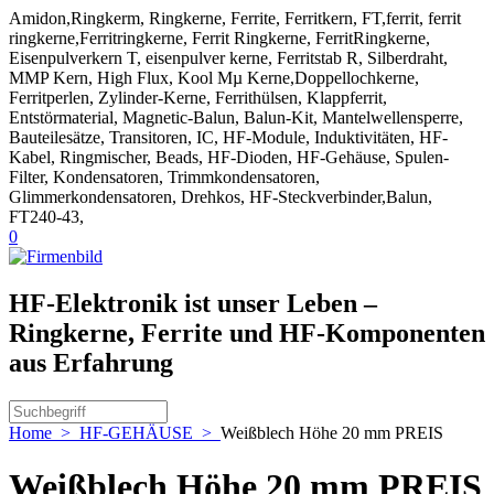
Amidon,Ringkerm, Ringkerne, Ferrite, Ferritkern, FT,ferrit, ferrit
ringkerne,Ferritringkerne, Ferrit Ringkerne, FerritRingkerne,
Eisenpulverkern T, eisenpulver kerne, Ferritstab R, Silberdraht,
MMP Kern, High Flux, Kool Mµ Kerne,Doppellochkerne,
Ferritperlen, Zylinder-Kerne, Ferrithülsen, Klappferrit,
Entstörmaterial, Magnetic-Balun, Balun-Kit, Mantelwellensperre,
Bauteilesätze, Transitoren, IC, HF-Module, Induktivitäten, HF-
Kabel, Ringmischer, Beads, HF-Dioden, HF-Gehäuse, Spulen-
Filter, Kondensatoren, Trimmkondensatoren,
Glimmerkondensatoren, Drehkos, HF-Steckverbinder,Balun,
FT240-43,
0
HF-Elektronik ist unser Leben –
Ringkerne, Ferrite und HF-Komponenten
aus Erfahrung
Home
>
HF-GEHÄUSE
>
Weißblech Höhe 20 mm PREIS
Weißblech Höhe 20 mm PREIS