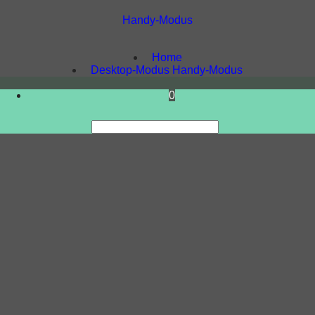
Handy-Modus
WebShop erstellt mit
ShopFactory Shop
Software.
Home
Desktop-Modus
Handy-Modus
0