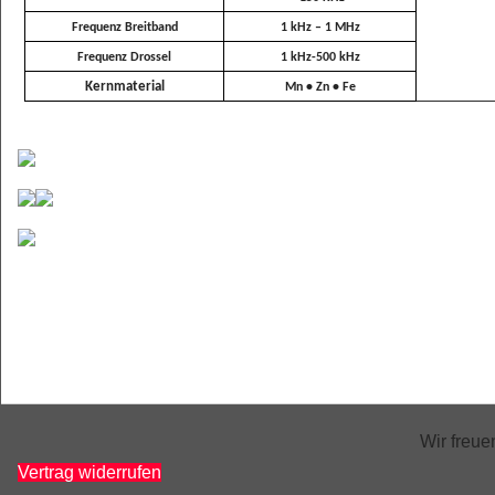
Frequenz Breitband
1 kHz – 1 MHz
Frequenz Drossel
1 kHz-500 kHz
Kernmaterial
Mn • Zn • Fe
Wir freu
Vertrag widerrufen