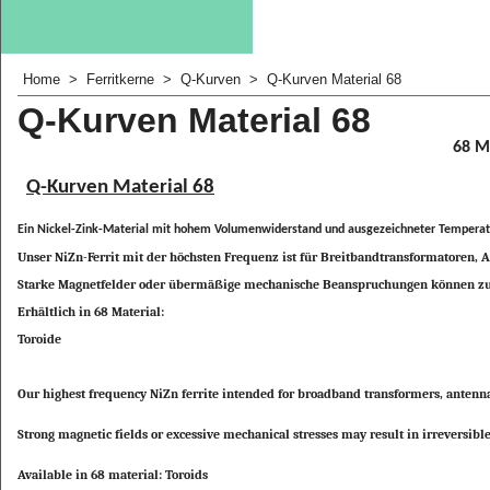
Home
>
Ferritkerne
>
Q-Kurven
>
Q-Kurven Material 68
Q-Kurven Material 68
68 M
Q-Kurven Material 68
Ein Nickel-Zink-Material mit hohem Volumenwiderstand und ausgezeichneter Temperaturs
Unser NiZn-Ferrit mit der höchsten Frequenz ist für Breitbandtransformatoren
Starke Magnetfelder oder übermäßige mechanische Beanspruchungen können zu i
Erhältlich in 68 Material:
Toroide
Our highest frequency NiZn ferrite intended for broadband transformers, antenna
Strong magnetic fields or excessive mechanical stresses may result in irreversible
Available in 68 material: Toroids