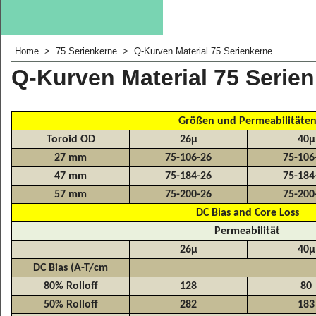
Home
>
75 Serienkerne
>
Q-Kurven Material 75 Serienkerne
Q-Kurven Material 75 Serie
Größen und Permeabilitäte
Toroid OD
26
µ
40
µ
27 mm
75-106-26
75-106
47 mm
75-184-26
75-184
57 mm
75-200-26
75-200
DC Bias and Core Loss
Permeabilität
26
µ
40
µ
DC Bias (A-T/cm
80% Rolloff
128
80
50% Rolloff
282
183