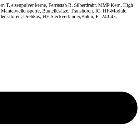
kern T, eisenpulver kerne, Ferritstab R, Silberdraht, MMP Kern, High
 Mantelwellensperre, Bauteilesätze, Transitoren, IC, HF-Module,
densatoren, Drehkos, HF-Steckverbinder,Balun, FT240-43,