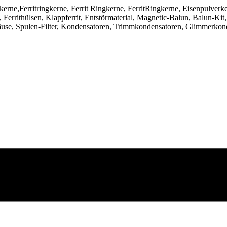
ngkerne,Ferritringkerne, Ferrit Ringkerne, FerritRingkerne, Eisenpulver
Ferrithülsen, Klappferrit, Entstörmaterial, Magnetic-Balun, Balun-Kit,
use, Spulen-Filter, Kondensatoren, Trimmkondensatoren, Glimmerkon