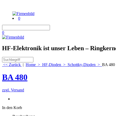
0
0
HF-Elektronik ist unser Leben – Ringker
<< Zurück
|
Home
>
HF-Dioden
>
Schottky-Dioden
>
BA 480
BA 480
zzgl. Versand
In den Korb