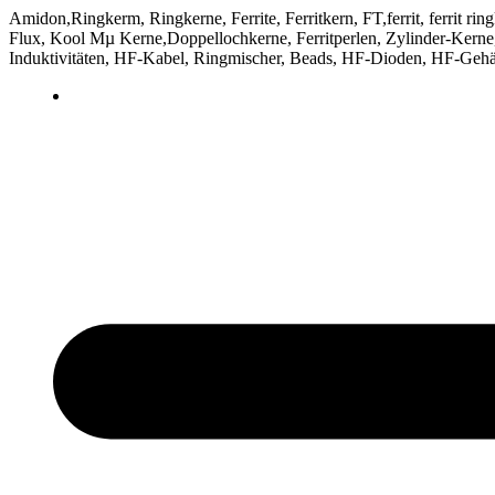
Amidon,Ringkerm, Ringkerne, Ferrite, Ferritkern, FT,ferrit, ferrit ri
Flux, Kool Mµ Kerne,Doppellochkerne, Ferritperlen, Zylinder-Kerne, 
Induktivitäten, HF-Kabel, Ringmischer, Beads, HF-Dioden, HF-Gehä