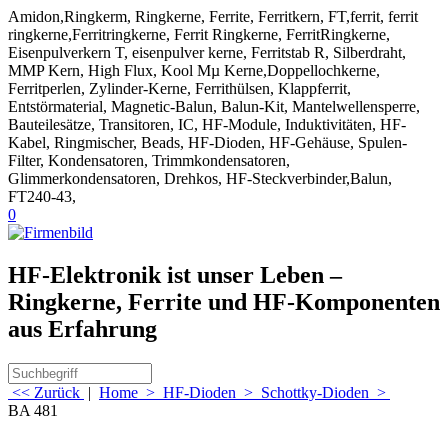
Amidon,Ringkerm, Ringkerne, Ferrite, Ferritkern, FT,ferrit, ferrit
ringkerne,Ferritringkerne, Ferrit Ringkerne, FerritRingkerne,
Eisenpulverkern T, eisenpulver kerne, Ferritstab R, Silberdraht,
MMP Kern, High Flux, Kool Mµ Kerne,Doppellochkerne,
Ferritperlen, Zylinder-Kerne, Ferrithülsen, Klappferrit,
Entstörmaterial, Magnetic-Balun, Balun-Kit, Mantelwellensperre,
Bauteilesätze, Transitoren, IC, HF-Module, Induktivitäten, HF-
Kabel, Ringmischer, Beads, HF-Dioden, HF-Gehäuse, Spulen-
Filter, Kondensatoren, Trimmkondensatoren,
Glimmerkondensatoren, Drehkos, HF-Steckverbinder,Balun,
FT240-43,
0
HF-Elektronik ist unser Leben –
Ringkerne, Ferrite und HF-Komponenten
aus Erfahrung
<< Zurück
|
Home
>
HF-Dioden
>
Schottky-Dioden
>
BA 481