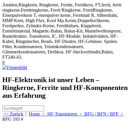
Amidon,Ringkerm, Ringkerne, Ferrite, Ferritkern, FT,ferrit, ferrit
ringkerne,Ferritringkerne, Ferrit Ringkerne, FerritRingkerne,
Eisenpulverkern T, eisenpulver kerne, Ferritstab R, Silberdraht,
MMP Kern, High Flux, Kool Mµ Kerne,Doppellochkerne,
Ferritperlen, Zylinder-Kerne, Ferrithülsen, Klappferrit,
Entstörmaterial, Magnetic-Balun, Balun-Kit, Mantelwellensperre,
Bauteilesätze, Transitoren, IC, HF-Module, Induktivitäten, HF-
Kabel, Ringmischer, Beads, HF-Dioden, HF-Gehäuse, Spulen-
Filter, Kondensatoren, Trimmkondensatoren,
Glimmerkondensatoren, Drehkos, HF-Steckverbinder,Balun,
FT240-43,
0
HF-Elektronik ist unser Leben –
Ringkerne, Ferrite und HF-Komponenten
aus Erfahrung
<< Zurück
|
Home
>
HF-Transistoren
>
BFG / BFN / BFP
>
BFG 193 #