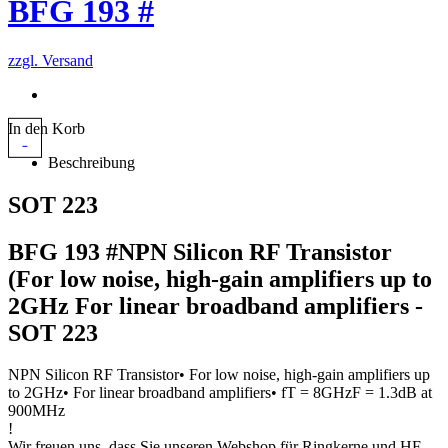
BFG 193 #
zzgl. Versand
In den Korb
Beschreibung
SOT 223
BFG 193 #NPN Silicon RF Transistor
(For low noise, high-gain amplifiers up to
2GHz For linear broadband amplifiers -
SOT 223
NPN Silicon RF Transistor• For low noise, high-gain amplifiers up
to 2GHz• For linear broadband amplifiers• fT = 8GHzF = 1.3dB at
900MHz
!
Wir freuen uns, dass Sie unseren Webshop für Ringkerne und HF -