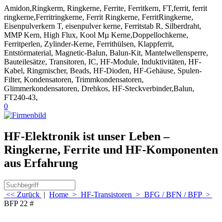
Amidon,Ringkerm, Ringkerne, Ferrite, Ferritkern, FT,ferrit, ferrit
ringkerne,Ferritringkerne, Ferrit Ringkerne, FerritRingkerne,
Eisenpulverkern T, eisenpulver kerne, Ferritstab R, Silberdraht,
MMP Kern, High Flux, Kool Mµ Kerne,Doppellochkerne,
Ferritperlen, Zylinder-Kerne, Ferrithülsen, Klappferrit,
Entstörmaterial, Magnetic-Balun, Balun-Kit, Mantelwellensperre,
Bauteilesätze, Transitoren, IC, HF-Module, Induktivitäten, HF-
Kabel, Ringmischer, Beads, HF-Dioden, HF-Gehäuse, Spulen-
Filter, Kondensatoren, Trimmkondensatoren,
Glimmerkondensatoren, Drehkos, HF-Steckverbinder,Balun,
FT240-43,
0
HF-Elektronik ist unser Leben –
Ringkerne, Ferrite und HF-Komponenten
aus Erfahrung
<< Zurück
|
Home
>
HF-Transistoren
>
BFG / BFN / BFP
>
BFP 22 #