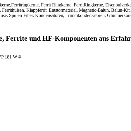
ngkerne,Ferritringkerne, Ferrit Ringkerne, FerritRingkerne, Eisenpulver
Ferrithülsen, Klappferrit, Entstörmaterial, Magnetic-Balun, Balun-Kit,
use, Spulen-Filter, Kondensatoren, Trimmkondensatoren, Glimmerkon
ne, Ferrite und HF-Komponenten aus Erfah
P 181 W #