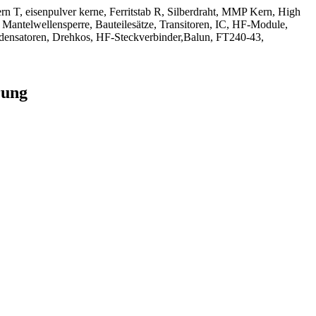
kern T, eisenpulver kerne, Ferritstab R, Silberdraht, MMP Kern, High
 Mantelwellensperre, Bauteilesätze, Transitoren, IC, HF-Module,
densatoren, Drehkos, HF-Steckverbinder,Balun, FT240-43,
rung