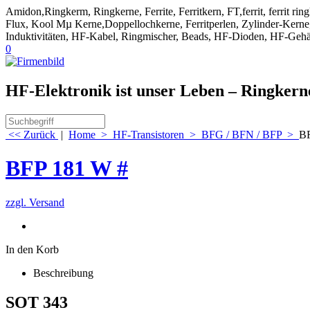
Amidon,Ringkerm, Ringkerne, Ferrite, Ferritkern, FT,ferrit, ferrit ri
Flux, Kool Mµ Kerne,Doppellochkerne, Ferritperlen, Zylinder-Kerne, 
Induktivitäten, HF-Kabel, Ringmischer, Beads, HF-Dioden, HF-Gehä
0
HF-Elektronik ist unser Leben – Ringker
<< Zurück
|
Home
>
HF-Transistoren
>
BFG / BFN / BFP
>
BF
BFP 181 W #
zzgl. Versand
In den Korb
Beschreibung
SOT 343