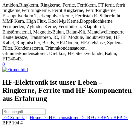
Amidon,Ringkerm, Ringkerne, Ferrite, Ferritkern, FT,ferrit, ferrit
ringkerne,Ferritringkerne, Ferrit Ringkerne, FerritRingkerne,
Eisenpulverkern T, eisenpulver kerne, Ferritstab R, Silberdraht,
MMP Kern, High Flux, Kool Mµ Kerne,Doppellochkerne,
Ferritperlen, Zylinder-Kerne, Ferrithülsen, Klappferrit,
Entstörmaterial, Magnetic-Balun, Balun-Kit, Mantelwellensperre,
Bauteilesätze, Transitoren, IC, HF-Module, Induktivitäten, HF-
Kabel, Ringmischer, Beads, HF-Dioden, HF-Gehäuse, Spulen-
Filter, Kondensatoren, Trimmkondensatoren,
Glimmerkondensatoren, Drehkos, HF-Steckverbinder,Balun,
FT240-43,
0
HF-Elektronik ist unser Leben –
Ringkerne, Ferrite und HF-Komponenten
aus Erfahrung
<< Zurück
|
Home
>
HF-Transistoren
>
BFG / BFN / BFP
>
BFP 194 #