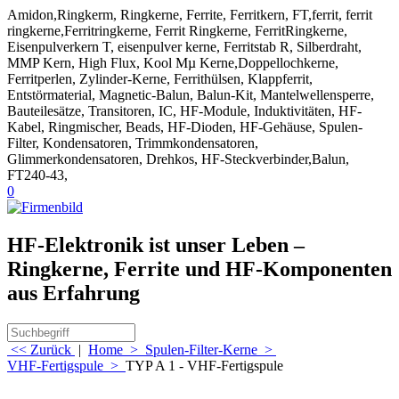
Amidon,Ringkerm, Ringkerne, Ferrite, Ferritkern, FT,ferrit, ferrit
ringkerne,Ferritringkerne, Ferrit Ringkerne, FerritRingkerne,
Eisenpulverkern T, eisenpulver kerne, Ferritstab R, Silberdraht,
MMP Kern, High Flux, Kool Mµ Kerne,Doppellochkerne,
Ferritperlen, Zylinder-Kerne, Ferrithülsen, Klappferrit,
Entstörmaterial, Magnetic-Balun, Balun-Kit, Mantelwellensperre,
Bauteilesätze, Transitoren, IC, HF-Module, Induktivitäten, HF-
Kabel, Ringmischer, Beads, HF-Dioden, HF-Gehäuse, Spulen-
Filter, Kondensatoren, Trimmkondensatoren,
Glimmerkondensatoren, Drehkos, HF-Steckverbinder,Balun,
FT240-43,
0
HF-Elektronik ist unser Leben –
Ringkerne, Ferrite und HF-Komponenten
aus Erfahrung
<< Zurück
|
Home
>
Spulen-Filter-Kerne
>
VHF-Fertigspule
>
TYP A 1 - VHF-Fertigspule