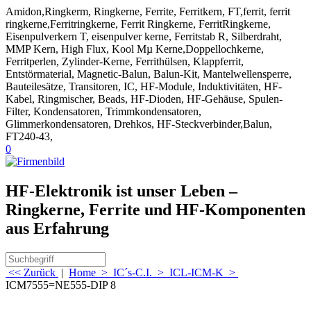
Amidon,Ringkerm, Ringkerne, Ferrite, Ferritkern, FT,ferrit, ferrit
ringkerne,Ferritringkerne, Ferrit Ringkerne, FerritRingkerne,
Eisenpulverkern T, eisenpulver kerne, Ferritstab R, Silberdraht,
MMP Kern, High Flux, Kool Mµ Kerne,Doppellochkerne,
Ferritperlen, Zylinder-Kerne, Ferrithülsen, Klappferrit,
Entstörmaterial, Magnetic-Balun, Balun-Kit, Mantelwellensperre,
Bauteilesätze, Transitoren, IC, HF-Module, Induktivitäten, HF-
Kabel, Ringmischer, Beads, HF-Dioden, HF-Gehäuse, Spulen-
Filter, Kondensatoren, Trimmkondensatoren,
Glimmerkondensatoren, Drehkos, HF-Steckverbinder,Balun,
FT240-43,
0
HF-Elektronik ist unser Leben –
Ringkerne, Ferrite und HF-Komponenten
aus Erfahrung
<< Zurück
|
Home
>
IC´s-C.I.
>
ICL-ICM-K
>
ICM7555=NE555-DIP 8