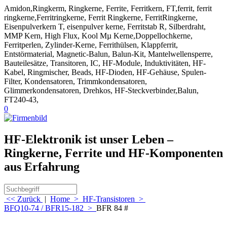
Amidon,Ringkerm, Ringkerne, Ferrite, Ferritkern, FT,ferrit, ferrit
ringkerne,Ferritringkerne, Ferrit Ringkerne, FerritRingkerne,
Eisenpulverkern T, eisenpulver kerne, Ferritstab R, Silberdraht,
MMP Kern, High Flux, Kool Mµ Kerne,Doppellochkerne,
Ferritperlen, Zylinder-Kerne, Ferrithülsen, Klappferrit,
Entstörmaterial, Magnetic-Balun, Balun-Kit, Mantelwellensperre,
Bauteilesätze, Transitoren, IC, HF-Module, Induktivitäten, HF-
Kabel, Ringmischer, Beads, HF-Dioden, HF-Gehäuse, Spulen-
Filter, Kondensatoren, Trimmkondensatoren,
Glimmerkondensatoren, Drehkos, HF-Steckverbinder,Balun,
FT240-43,
0
HF-Elektronik ist unser Leben –
Ringkerne, Ferrite und HF-Komponenten
aus Erfahrung
<< Zurück
|
Home
>
HF-Transistoren
>
BFQ10-74 / BFR15-182
>
BFR 84 #