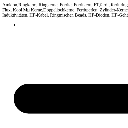
Amidon,Ringkerm, Ringkerne, Ferrite, Ferritkern, FT,ferrit, ferrit ri
Flux, Kool Mµ Kerne,Doppellochkerne, Ferritperlen, Zylinder-Kerne, 
Induktivitäten, HF-Kabel, Ringmischer, Beads, HF-Dioden, HF-Gehä