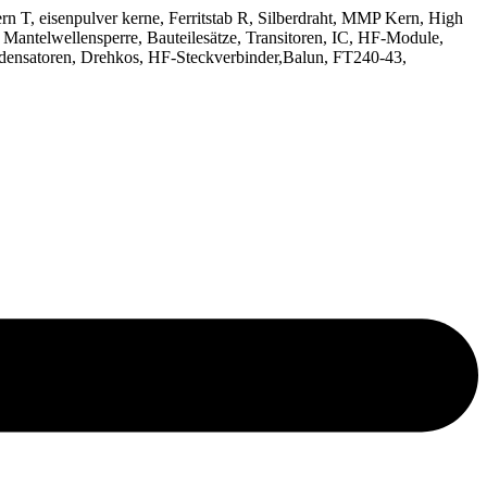
kern T, eisenpulver kerne, Ferritstab R, Silberdraht, MMP Kern, High
 Mantelwellensperre, Bauteilesätze, Transitoren, IC, HF-Module,
densatoren, Drehkos, HF-Steckverbinder,Balun, FT240-43,