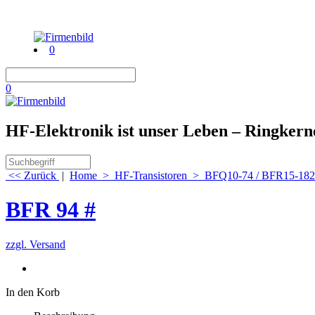
0
0
HF-Elektronik ist unser Leben – Ringker
<< Zurück
|
Home
>
HF-Transistoren
>
BFQ10-74 / BFR15-182
BFR 94 #
zzgl. Versand
In den Korb