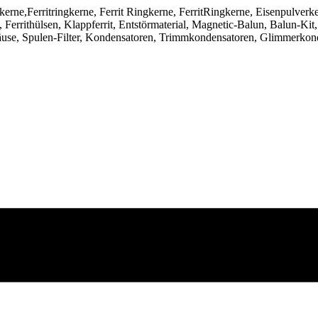
ngkerne,Ferritringkerne, Ferrit Ringkerne, FerritRingkerne, Eisenpulver
Ferrithülsen, Klappferrit, Entstörmaterial, Magnetic-Balun, Balun-Kit,
use, Spulen-Filter, Kondensatoren, Trimmkondensatoren, Glimmerkon