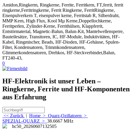
Amidon,Ringkerm, Ringkerne, Ferrite, Ferritkern, FT,ferrit, ferrit
ringkerne,Ferritringkerne, Ferrit Ringkerne, FerritRingkerne,
Eisenpulverkern T, eisenpulver kerne, Ferritstab R, Silberdraht,
MMP Kern, High Flux, Kool Mµ Kerne,Doppellochkerne,
Ferritperlen, Zylinder-Kerne, Ferrithülsen, Klappferrit,
Entstörmaterial, Magnetic-Balun, Balun-Kit, Mantelwellensperre,
Bauteilesätze, Transitoren, IC, HF-Module, Induktivitäten, HF-
Kabel, Ringmischer, Beads, HF-Dioden, HF-Gehäuse, Spulen-
Filter, Kondensatoren, Trimmkondensatoren,
Glimmerkondensatoren, Drehkos, HF-Steckverbinder,Balun,
FT240-43,
0
HF-Elektronik ist unser Leben –
Ringkerne, Ferrite und HF-Komponenten
aus Erfahrung
<< Zurück
|
Home
>
Quarz-Ozillatoren
>
SPEZIAL-QUARZ
>
38.6667 MHz