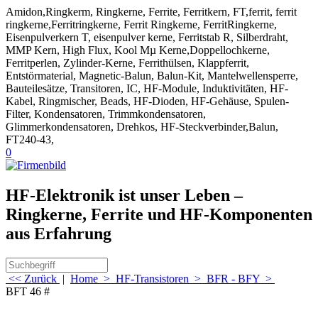
Amidon,Ringkerm, Ringkerne, Ferrite, Ferritkern, FT,ferrit, ferrit
ringkerne,Ferritringkerne, Ferrit Ringkerne, FerritRingkerne,
Eisenpulverkern T, eisenpulver kerne, Ferritstab R, Silberdraht,
MMP Kern, High Flux, Kool Mµ Kerne,Doppellochkerne,
Ferritperlen, Zylinder-Kerne, Ferrithülsen, Klappferrit,
Entstörmaterial, Magnetic-Balun, Balun-Kit, Mantelwellensperre,
Bauteilesätze, Transitoren, IC, HF-Module, Induktivitäten, HF-
Kabel, Ringmischer, Beads, HF-Dioden, HF-Gehäuse, Spulen-
Filter, Kondensatoren, Trimmkondensatoren,
Glimmerkondensatoren, Drehkos, HF-Steckverbinder,Balun,
FT240-43,
0
HF-Elektronik ist unser Leben –
Ringkerne, Ferrite und HF-Komponenten
aus Erfahrung
<< Zurück
|
Home
>
HF-Transistoren
>
BFR - BFY
>
BFT 46 #