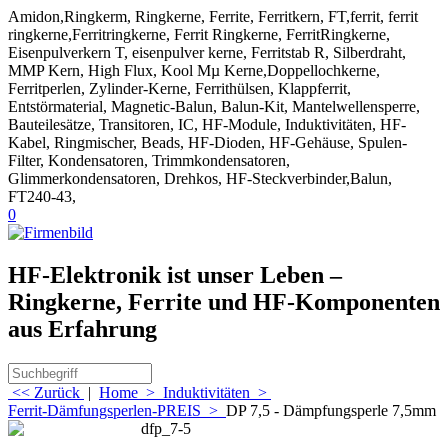
Amidon,Ringkerm, Ringkerne, Ferrite, Ferritkern, FT,ferrit, ferrit
ringkerne,Ferritringkerne, Ferrit Ringkerne, FerritRingkerne,
Eisenpulverkern T, eisenpulver kerne, Ferritstab R, Silberdraht,
MMP Kern, High Flux, Kool Mµ Kerne,Doppellochkerne,
Ferritperlen, Zylinder-Kerne, Ferrithülsen, Klappferrit,
Entstörmaterial, Magnetic-Balun, Balun-Kit, Mantelwellensperre,
Bauteilesätze, Transitoren, IC, HF-Module, Induktivitäten, HF-
Kabel, Ringmischer, Beads, HF-Dioden, HF-Gehäuse, Spulen-
Filter, Kondensatoren, Trimmkondensatoren,
Glimmerkondensatoren, Drehkos, HF-Steckverbinder,Balun,
FT240-43,
0
HF-Elektronik ist unser Leben –
Ringkerne, Ferrite und HF-Komponenten
aus Erfahrung
<< Zurück
|
Home
>
Induktivitäten
>
Ferrit-Dämfungsperlen-PREIS
>
DP 7,5 - Dämpfungsperle 7,5mm