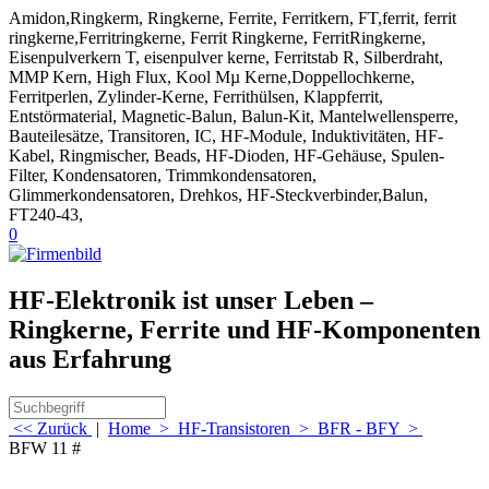
Amidon,Ringkerm, Ringkerne, Ferrite, Ferritkern, FT,ferrit, ferrit
ringkerne,Ferritringkerne, Ferrit Ringkerne, FerritRingkerne,
Eisenpulverkern T, eisenpulver kerne, Ferritstab R, Silberdraht,
MMP Kern, High Flux, Kool Mµ Kerne,Doppellochkerne,
Ferritperlen, Zylinder-Kerne, Ferrithülsen, Klappferrit,
Entstörmaterial, Magnetic-Balun, Balun-Kit, Mantelwellensperre,
Bauteilesätze, Transitoren, IC, HF-Module, Induktivitäten, HF-
Kabel, Ringmischer, Beads, HF-Dioden, HF-Gehäuse, Spulen-
Filter, Kondensatoren, Trimmkondensatoren,
Glimmerkondensatoren, Drehkos, HF-Steckverbinder,Balun,
FT240-43,
0
HF-Elektronik ist unser Leben –
Ringkerne, Ferrite und HF-Komponenten
aus Erfahrung
<< Zurück
|
Home
>
HF-Transistoren
>
BFR - BFY
>
BFW 11 #