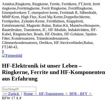
Amidon,Ringkerm, Ringkerne, Ferrite, Ferritkern, FT,ferrit, ferrit
ringkerne,Ferritringkerne, Ferrit Ringkerne, FerritRingkerne,
Eisenpulverkern T, eisenpulver kerne, Ferritstab R, Silberdraht,
MMP Kern, High Flux, Kool Mµ Kerne,Doppellochkerne,
Ferritperlen, Zylinder-Kerne, Ferrithülsen, Klappferrit,
Entstörmaterial, Magnetic-Balun, Balun-Kit, Mantelwellensperre,
Bauteilesätze, Transitoren, IC, HF-Module, Induktivitäten, HF-
Kabel, Ringmischer, Beads, HF-Dioden, HF-Gehäuse, Spulen-
Filter, Kondensatoren, Trimmkondensatoren,
Glimmerkondensatoren, Drehkos, HF-Steckverbinder,Balun,
FT240-43,
0
HF-Elektronik ist unser Leben –
Ringkerne, Ferrite und HF-Komponenten
aus Erfahrung
<< Zurück
|
Home
>
HF-Transistoren
>
BFR - BFY
>
BFW 17 A #