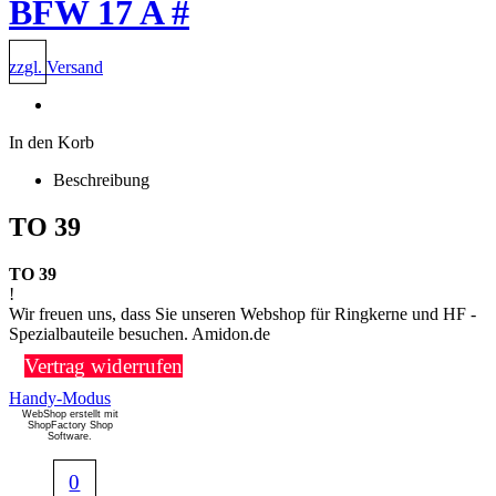
BFW 17 A #
zzgl. Versand
In den Korb
Beschreibung
TO 39
TO 39
!
Wir freuen uns, dass Sie unseren Webshop für Ringkerne und HF -
Spezialbauteile besuchen. Amidon.de
Vertrag widerrufen
Handy-Modus
WebShop erstellt mit
ShopFactory Shop
Software.
0