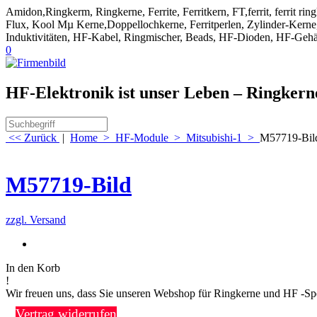
Amidon,Ringkerm, Ringkerne, Ferrite, Ferritkern, FT,ferrit, ferrit ri
Flux, Kool Mµ Kerne,Doppellochkerne, Ferritperlen, Zylinder-Kerne, 
Induktivitäten, HF-Kabel, Ringmischer, Beads, HF-Dioden, HF-Gehä
0
HF-Elektronik ist unser Leben – Ringker
<< Zurück
|
Home
>
HF-Module
>
Mitsubishi-1
>
M57719-Bil
M57719-Bild
zzgl. Versand
In den Korb
!
Wir freuen uns, dass Sie unseren Webshop für Ringkerne und HF -Sp
Vertrag widerrufen