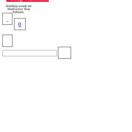
WebShop erstellt mit
ShopFactory Shop
Software.
0