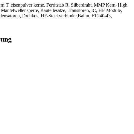
kern T, eisenpulver kerne, Ferritstab R, Silberdraht, MMP Kern, High
 Mantelwellensperre, Bauteilesätze, Transitoren, IC, HF-Module,
densatoren, Drehkos, HF-Steckverbinder,Balun, FT240-43,
rung