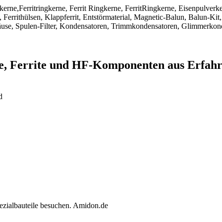
ngkerne,Ferritringkerne, Ferrit Ringkerne, FerritRingkerne, Eisenpulver
Ferrithülsen, Klappferrit, Entstörmaterial, Magnetic-Balun, Balun-Kit,
use, Spulen-Filter, Kondensatoren, Trimmkondensatoren, Glimmerkon
ne, Ferrite und HF-Komponenten aus Erfah
d
ezialbauteile besuchen. Amidon.de