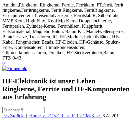
Amidon,Ringkerm, Ringkerne, Ferrite, Ferritkern, FT,ferrit, ferrit
ringkerne,Ferritringkerne, Ferrit Ringkerne, FerritRingkerne,
Eisenpulverkern T, eisenpulver kerne, Ferritstab R, Silberdraht,
MMP Kern, High Flux, Kool Mµ Kerne,Doppellochkerne,
Ferritperlen, Zylinder-Kerne, Ferrithülsen, Klappferrit,
Entstörmaterial, Magnetic-Balun, Balun-Kit, Mantelwellensperre,
Bauteilesätze, Transitoren, IC, HF-Module, Induktivitäten, HF-
Kabel, Ringmischer, Beads, HF-Dioden, HF-Gehäuse, Spulen-
Filter, Kondensatoren, Trimmkondensatoren,
Glimmerkondensatoren, Drehkos, HF-Steckverbinder,Balun,
FT240-43,
0
HF-Elektronik ist unser Leben –
Ringkerne, Ferrite und HF-Komponenten
aus Erfahrung
<< Zurück
|
Home
>
IC´s-C.I.
>
ICL-ICM-K
>
KA2201