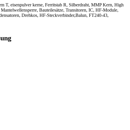
kern T, eisenpulver kerne, Ferritstab R, Silberdraht, MMP Kern, High
 Mantelwellensperre, Bauteilesätze, Transitoren, IC, HF-Module,
densatoren, Drehkos, HF-Steckverbinder,Balun, FT240-43,
rung