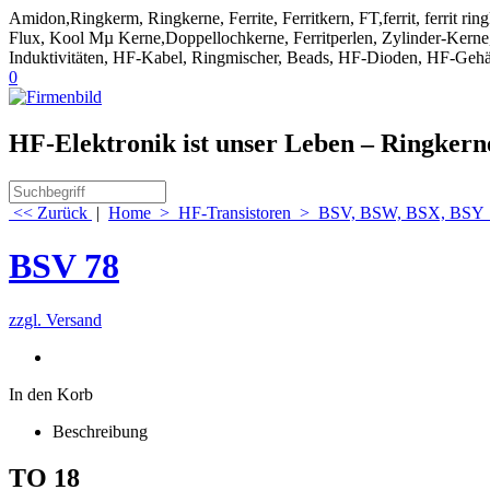
Amidon,Ringkerm, Ringkerne, Ferrite, Ferritkern, FT,ferrit, ferrit ri
Flux, Kool Mµ Kerne,Doppellochkerne, Ferritperlen, Zylinder-Kerne, 
Induktivitäten, HF-Kabel, Ringmischer, Beads, HF-Dioden, HF-Gehä
0
HF-Elektronik ist unser Leben – Ringker
<< Zurück
|
Home
>
HF-Transistoren
>
BSV, BSW, BSX, BSY
BSV 78
zzgl. Versand
In den Korb
Beschreibung
TO 18