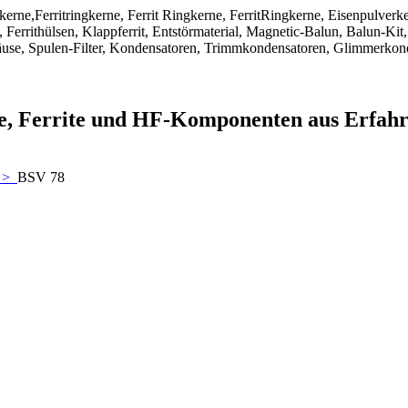
ngkerne,Ferritringkerne, Ferrit Ringkerne, FerritRingkerne, Eisenpulver
Ferrithülsen, Klappferrit, Entstörmaterial, Magnetic-Balun, Balun-Kit,
use, Spulen-Filter, Kondensatoren, Trimmkondensatoren, Glimmerkon
ne, Ferrite und HF-Komponenten aus Erfah
>
BSV 78