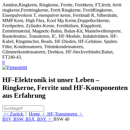
Amidon,Ringkerm, Ringkerne, Ferrite, Ferritkern, FT,ferrit, ferrit
ringkerne,Ferritringkerne, Ferrit Ringkerne, FerritRingkerne,
Eisenpulverkern T, eisenpulver kerne, Ferritstab R, Silberdraht,
MMP Kern, High Flux, Kool Mµ Kerne,Doppellochkerne,
Ferritperlen, Zylinder-Kerne, Ferrithülsen, Klappferrit,
Entstörmaterial, Magnetic-Balun, Balun-Kit, Mantelwellensperre,
Bauteilesätze, Transitoren, IC, HF-Module, Induktivitäten, HF-
Kabel, Ringmischer, Beads, HF-Dioden, HF-Gehäuse, Spulen-
Filter, Kondensatoren, Trimmkondensatoren,
Glimmerkondensatoren, Drehkos, HF-Steckverbinder,Balun,
FT240-43,
0
HF-Elektronik ist unser Leben –
Ringkerne, Ferrite und HF-Komponenten
aus Erfahrung
<< Zurück
|
Home
>
HF-Transistoren
>
BSV, BSW, BSX, BSY
>
BSW 40