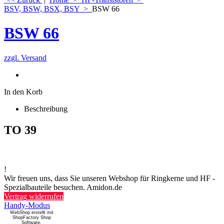
BSV, BSW, BSX, BSY
>
BSW 66
BSW 66
zzgl. Versand
In den Korb
Beschreibung
TO 39
!
Wir freuen uns, dass Sie unseren Webshop für Ringkerne und HF -
Spezialbauteile besuchen. Amidon.de
Vertrag widerrufen
Handy-Modus
WebShop erstellt mit
ShopFactory Shop
Software.