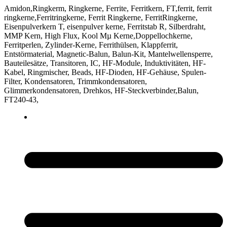
Amidon,Ringkerm, Ringkerne, Ferrite, Ferritkern, FT,ferrit, ferrit
ringkerne,Ferritringkerne, Ferrit Ringkerne, FerritRingkerne,
Eisenpulverkern T, eisenpulver kerne, Ferritstab R, Silberdraht,
MMP Kern, High Flux, Kool Mµ Kerne,Doppellochkerne,
Ferritperlen, Zylinder-Kerne, Ferrithülsen, Klappferrit,
Entstörmaterial, Magnetic-Balun, Balun-Kit, Mantelwellensperre,
Bauteilesätze, Transitoren, IC, HF-Module, Induktivitäten, HF-
Kabel, Ringmischer, Beads, HF-Dioden, HF-Gehäuse, Spulen-
Filter, Kondensatoren, Trimmkondensatoren,
Glimmerkondensatoren, Drehkos, HF-Steckverbinder,Balun,
FT240-43,