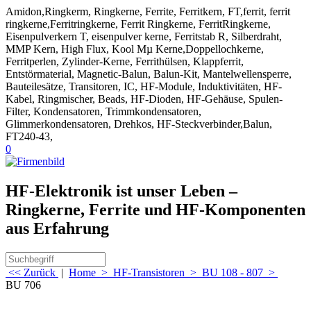
Amidon,Ringkerm, Ringkerne, Ferrite, Ferritkern, FT,ferrit, ferrit
ringkerne,Ferritringkerne, Ferrit Ringkerne, FerritRingkerne,
Eisenpulverkern T, eisenpulver kerne, Ferritstab R, Silberdraht,
MMP Kern, High Flux, Kool Mµ Kerne,Doppellochkerne,
Ferritperlen, Zylinder-Kerne, Ferrithülsen, Klappferrit,
Entstörmaterial, Magnetic-Balun, Balun-Kit, Mantelwellensperre,
Bauteilesätze, Transitoren, IC, HF-Module, Induktivitäten, HF-
Kabel, Ringmischer, Beads, HF-Dioden, HF-Gehäuse, Spulen-
Filter, Kondensatoren, Trimmkondensatoren,
Glimmerkondensatoren, Drehkos, HF-Steckverbinder,Balun,
FT240-43,
0
HF-Elektronik ist unser Leben –
Ringkerne, Ferrite und HF-Komponenten
aus Erfahrung
<< Zurück
|
Home
>
HF-Transistoren
>
BU 108 - 807
>
BU 706