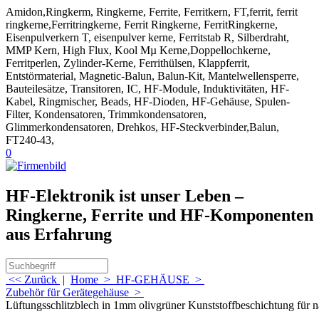
Amidon,Ringkerm, Ringkerne, Ferrite, Ferritkern, FT,ferrit, ferrit
ringkerne,Ferritringkerne, Ferrit Ringkerne, FerritRingkerne,
Eisenpulverkern T, eisenpulver kerne, Ferritstab R, Silberdraht,
MMP Kern, High Flux, Kool Mµ Kerne,Doppellochkerne,
Ferritperlen, Zylinder-Kerne, Ferrithülsen, Klappferrit,
Entstörmaterial, Magnetic-Balun, Balun-Kit, Mantelwellensperre,
Bauteilesätze, Transitoren, IC, HF-Module, Induktivitäten, HF-
Kabel, Ringmischer, Beads, HF-Dioden, HF-Gehäuse, Spulen-
Filter, Kondensatoren, Trimmkondensatoren,
Glimmerkondensatoren, Drehkos, HF-Steckverbinder,Balun,
FT240-43,
0
HF-Elektronik ist unser Leben –
Ringkerne, Ferrite und HF-Komponenten
aus Erfahrung
<< Zurück
|
Home
>
HF-GEHÄUSE
>
Zubehör für Gerätegehäuse
>
Lüftungsschlitzblech in 1mm olivgrüner Kunststoffbeschichtung für