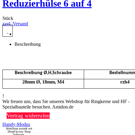
Reduzierhülse 6 auf 4
Stück
zzgl. Versand
Beschreibung
Beschreibung Ø,H,Schraube
Bestellnum
28mm Ø, 18mm, M4
rzh4
!
Wir freuen uns, dass Sie unseren Webshop für Ringkerne und HF -
Spezialbauteile besuchen. Amidon.de
Vertrag widerrufen
Handy-Modus
WebShop erstellt mit
ShopFactory Shop
Software.