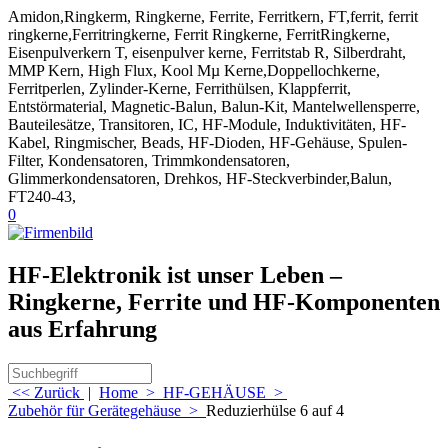
Amidon,Ringkerm, Ringkerne, Ferrite, Ferritkern, FT,ferrit, ferrit
ringkerne,Ferritringkerne, Ferrit Ringkerne, FerritRingkerne,
Eisenpulverkern T, eisenpulver kerne, Ferritstab R, Silberdraht,
MMP Kern, High Flux, Kool Mµ Kerne,Doppellochkerne,
Ferritperlen, Zylinder-Kerne, Ferrithülsen, Klappferrit,
Entstörmaterial, Magnetic-Balun, Balun-Kit, Mantelwellensperre,
Bauteilesätze, Transitoren, IC, HF-Module, Induktivitäten, HF-
Kabel, Ringmischer, Beads, HF-Dioden, HF-Gehäuse, Spulen-
Filter, Kondensatoren, Trimmkondensatoren,
Glimmerkondensatoren, Drehkos, HF-Steckverbinder,Balun,
FT240-43,
0
HF-Elektronik ist unser Leben –
Ringkerne, Ferrite und HF-Komponenten
aus Erfahrung
<< Zurück
|
Home
>
HF-GEHÄUSE
>
Zubehör für Gerätegehäuse
>
Reduzierhülse 6 auf 4