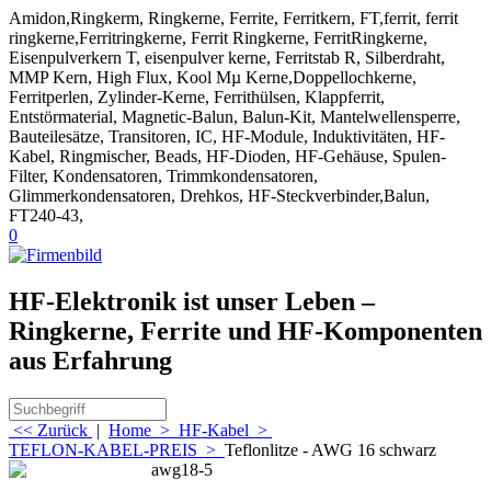
Amidon,Ringkerm, Ringkerne, Ferrite, Ferritkern, FT,ferrit, ferrit
ringkerne,Ferritringkerne, Ferrit Ringkerne, FerritRingkerne,
Eisenpulverkern T, eisenpulver kerne, Ferritstab R, Silberdraht,
MMP Kern, High Flux, Kool Mµ Kerne,Doppellochkerne,
Ferritperlen, Zylinder-Kerne, Ferrithülsen, Klappferrit,
Entstörmaterial, Magnetic-Balun, Balun-Kit, Mantelwellensperre,
Bauteilesätze, Transitoren, IC, HF-Module, Induktivitäten, HF-
Kabel, Ringmischer, Beads, HF-Dioden, HF-Gehäuse, Spulen-
Filter, Kondensatoren, Trimmkondensatoren,
Glimmerkondensatoren, Drehkos, HF-Steckverbinder,Balun,
FT240-43,
0
HF-Elektronik ist unser Leben –
Ringkerne, Ferrite und HF-Komponenten
aus Erfahrung
<< Zurück
|
Home
>
HF-Kabel
>
TEFLON-KABEL-PREIS
>
Teflonlitze - AWG 16 schwarz