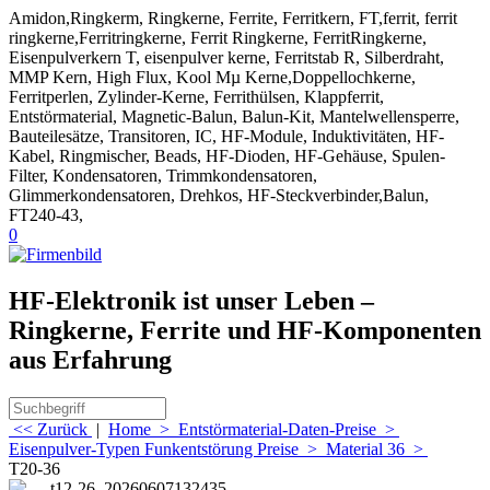
Amidon,Ringkerm, Ringkerne, Ferrite, Ferritkern, FT,ferrit, ferrit
ringkerne,Ferritringkerne, Ferrit Ringkerne, FerritRingkerne,
Eisenpulverkern T, eisenpulver kerne, Ferritstab R, Silberdraht,
MMP Kern, High Flux, Kool Mµ Kerne,Doppellochkerne,
Ferritperlen, Zylinder-Kerne, Ferrithülsen, Klappferrit,
Entstörmaterial, Magnetic-Balun, Balun-Kit, Mantelwellensperre,
Bauteilesätze, Transitoren, IC, HF-Module, Induktivitäten, HF-
Kabel, Ringmischer, Beads, HF-Dioden, HF-Gehäuse, Spulen-
Filter, Kondensatoren, Trimmkondensatoren,
Glimmerkondensatoren, Drehkos, HF-Steckverbinder,Balun,
FT240-43,
0
HF-Elektronik ist unser Leben –
Ringkerne, Ferrite und HF-Komponenten
aus Erfahrung
<< Zurück
|
Home
>
Entstörmaterial-Daten-Preise
>
Eisenpulver-Typen Funkentstörung Preise
>
Material 36
>
T20-36