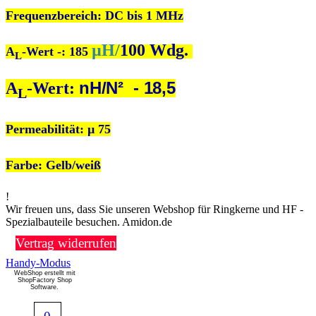
Frequenzbereich: DC bis 1 MHz
µH/
100 Wdg.
A
-Wert -: 185
L
nH/N² - 18,5
A
-Wert:
L
Permeabilität:
µ 75
Farbe: Gelb/weiß
!
Wir freuen uns, dass Sie unseren Webshop für Ringkerne und HF -
Spezialbauteile besuchen. Amidon.de
Vertrag widerrufen
Handy-Modus
WebShop erstellt mit
ShopFactory Shop
Software.