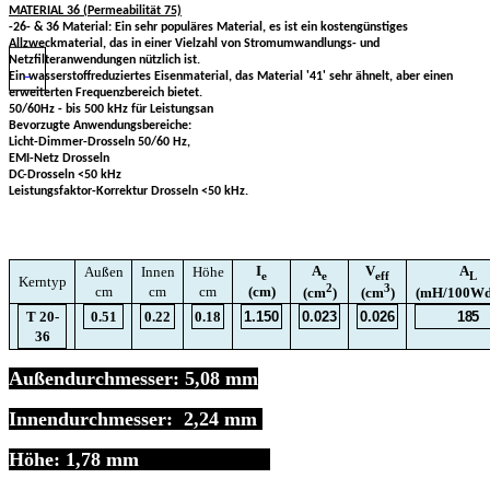
MATERIAL 36 (Permeabilität 75)
-26- & 36 Material: Ein sehr populäres Material, es ist ein kostengünstiges
Allzweckmaterial, das in einer Vielzahl von Stromumwandlungs- und
Netzfilteranwendungen nützlich ist.
Ein wasserstoffreduziertes Eisenmaterial, das Material '41' sehr ähnelt, aber einen
erweiterten Frequenzbereich bietet.
50/60Hz - bis 500 kHz für Leistungsan
Bevorzugte Anwendungsbereiche:
Licht-Dimmer-Drosseln 50/60 Hz,
EMI-Netz Drosseln
DC-Drosseln <50 kHz
Leistungsfaktor-Korrektur Drosseln <50 kHz.
I
A
V
A
Außen
Innen
Höhe
e
e
eff
L
Kerntyp
2
3
cm
cm
cm
(cm)
(cm
)
(cm
)
(mH/100Wd
T 20-
0.51
0.22
0.18
1.150
0.023
0.026
185
36
Außendurchmesser: 5,08 mm
Innendurchmesser: 2,24 mm
Höhe: 1,78 mm