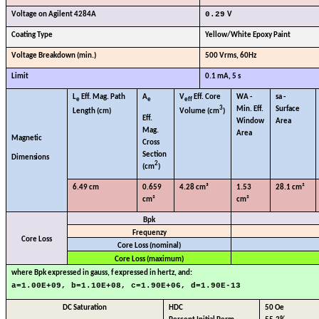
0.29
Voltage on Agilent 4284A
V
Coating Type
Yellow/White
Epoxy Paint
Voltage Breakdown (min.)
500 Vrms, 60Hz
Limit
0.1 mA, 5 s
L
Eff. Mag. Path
A
V
Eff. Core
WA -
sa -
e
e
eff
3
Min. Eff.
Surface
Length
(cm)
Volume
(cm
)
Eff.
Window
Area
Mag.
Area
Magnetic
Cross
Section
Dimensions
2
(cm
)
6.49 cm
0.659
4.28 cm³
1.53
28.1 cm²
cm²
cm²
Bpk
Frequenzy
Core Loss
Core Loss (nominal)
Core Loss (maximum)
where Bpk expressed in gauss, f expressed in hertz, and:
a=1.00E+09, b=1.10E+08, c=1.90E+06, d=1.90E-13
DC Saturation
HDC
50
Oe