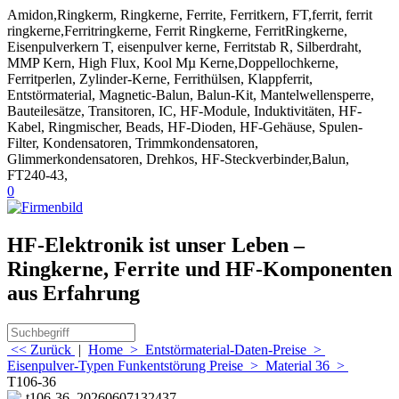
Amidon,Ringkerm, Ringkerne, Ferrite, Ferritkern, FT,ferrit, ferrit
ringkerne,Ferritringkerne, Ferrit Ringkerne, FerritRingkerne,
Eisenpulverkern T, eisenpulver kerne, Ferritstab R, Silberdraht,
MMP Kern, High Flux, Kool Mµ Kerne,Doppellochkerne,
Ferritperlen, Zylinder-Kerne, Ferrithülsen, Klappferrit,
Entstörmaterial, Magnetic-Balun, Balun-Kit, Mantelwellensperre,
Bauteilesätze, Transitoren, IC, HF-Module, Induktivitäten, HF-
Kabel, Ringmischer, Beads, HF-Dioden, HF-Gehäuse, Spulen-
Filter, Kondensatoren, Trimmkondensatoren,
Glimmerkondensatoren, Drehkos, HF-Steckverbinder,Balun,
FT240-43,
0
HF-Elektronik ist unser Leben –
Ringkerne, Ferrite und HF-Komponenten
aus Erfahrung
<< Zurück
|
Home
>
Entstörmaterial-Daten-Preise
>
Eisenpulver-Typen Funkentstörung Preise
>
Material 36
>
T106-36