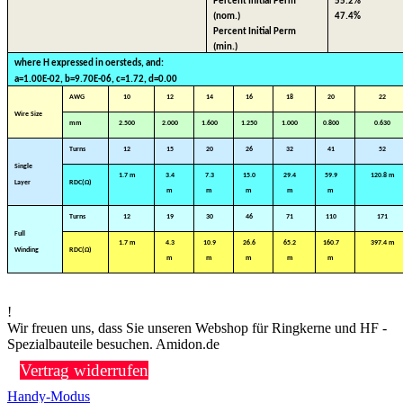
Percent Initial Perm
55.2
%
(nom.)
47.4
%
Percent Initial Perm
(min.)
where H expressed in oersteds, and:
a=1.00E-02, b=9.70E-06, c=1.72, d=0.00
AWG
10
12
14
16
18
20
22
Wire Size
mm
2.500
2.000
1.600
1.250
1.000
0.800
0.630
Turns
12
15
20
26
32
41
52
Single
1.7 m
3.4
7.3
15.0
29.4
59.9
120.8 m
Layer
RDC(Ω)
m
m
m
m
m
Turns
12
19
30
46
71
110
171
Full
1.7 m
4.3
10.9
26.6
65.2
160.7
397.4 m
Winding
RDC(Ω)
m
m
m
m
m
!
Wir freuen uns, dass Sie unseren Webshop für Ringkerne und HF -
Spezialbauteile besuchen. Amidon.de
Vertrag widerrufen
Handy-Modus