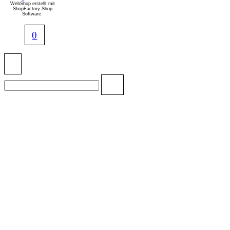
WebShop erstellt mit
ShopFactory Shop
Software.
0