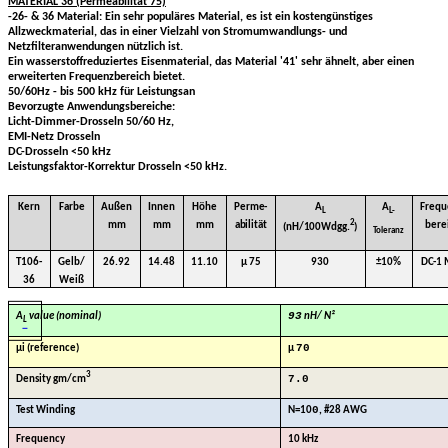
MATERIAL 36 (Permeabilität 75)
-26- & 36 Material: Ein sehr populäres Material, es ist ein kostengünstiges
Allzweckmaterial, das in einer Vielzahl von Stromumwandlungs- und
Netzfilteranwendungen nützlich ist.
Ein wasserstoffreduziertes Eisenmaterial, das Material '41' sehr ähnelt, aber einen
erweiterten Frequenzbereich bietet.
50/60Hz - bis 500 kHz für Leistungsan
Bevorzugte Anwendungsbereiche:
Licht-Dimmer-Drosseln 50/60 Hz,
EMI-Netz Drosseln
DC-Drosseln <50 kHz
Leistungsfaktor-Korrektur Drosseln <50 kHz.
Kern
Farbe
Außen
Innen
Höhe
Perme-
A
A
Frequ
L
L-
2
mm
mm
mm
abilität
bere
(nH/100Wdgg.
)
Toleranz
T106-
Gelb/
26.92
14.48
11.10
µ 75
930
±10%
DC-1
36
Weiß
93
A
value (nominal)
nH/ N²
L
70
μi (reference)
µ
3
7.0
Density gm/cm
0
Test Winding
N=10
, #28 AWG
Frequency
10 kHz