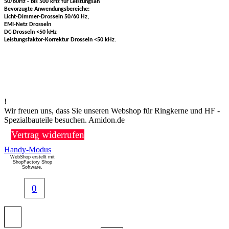
50/60Hz - bis 500 kHz für Leistungsan
Bevorzugte Anwendungsbereiche:
Licht-Dimmer-Drosseln 50/60 Hz,
EMI-Netz Drosseln
DC-Drosseln <50 kHz
Leistungsfaktor-Korrektur Drosseln <50 kHz.
!
Wir freuen uns, dass Sie unseren Webshop für Ringkerne und HF -
Spezialbauteile besuchen. Amidon.de
Vertrag widerrufen
Handy-Modus
WebShop erstellt mit
ShopFactory Shop
Software.
0