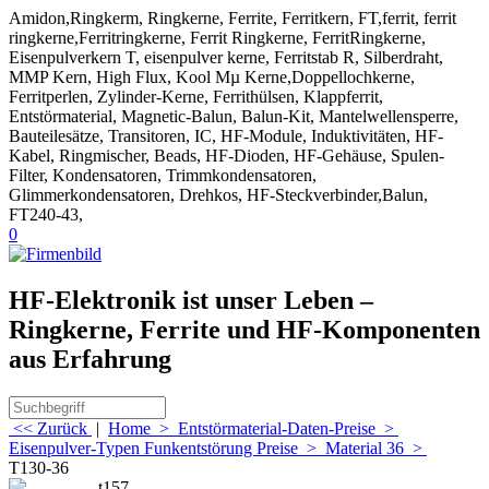
Amidon,Ringkerm, Ringkerne, Ferrite, Ferritkern, FT,ferrit, ferrit
ringkerne,Ferritringkerne, Ferrit Ringkerne, FerritRingkerne,
Eisenpulverkern T, eisenpulver kerne, Ferritstab R, Silberdraht,
MMP Kern, High Flux, Kool Mµ Kerne,Doppellochkerne,
Ferritperlen, Zylinder-Kerne, Ferrithülsen, Klappferrit,
Entstörmaterial, Magnetic-Balun, Balun-Kit, Mantelwellensperre,
Bauteilesätze, Transitoren, IC, HF-Module, Induktivitäten, HF-
Kabel, Ringmischer, Beads, HF-Dioden, HF-Gehäuse, Spulen-
Filter, Kondensatoren, Trimmkondensatoren,
Glimmerkondensatoren, Drehkos, HF-Steckverbinder,Balun,
FT240-43,
0
HF-Elektronik ist unser Leben –
Ringkerne, Ferrite und HF-Komponenten
aus Erfahrung
<< Zurück
|
Home
>
Entstörmaterial-Daten-Preise
>
Eisenpulver-Typen Funkentstörung Preise
>
Material 36
>
T130-36