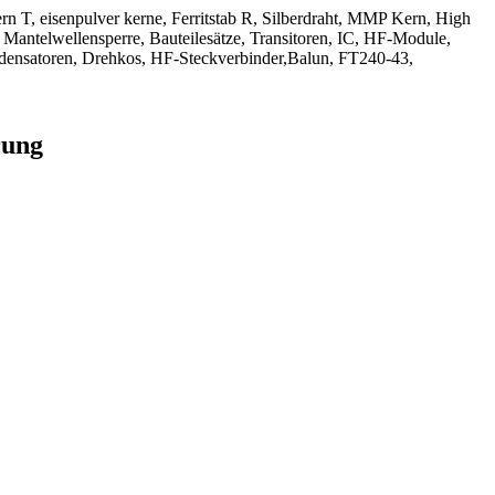
kern T, eisenpulver kerne, Ferritstab R, Silberdraht, MMP Kern, High
 Mantelwellensperre, Bauteilesätze, Transitoren, IC, HF-Module,
densatoren, Drehkos, HF-Steckverbinder,Balun, FT240-43,
rung