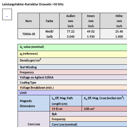
Leistungsfaktor-Korrektur Drosseln <50 kHz.
Außen
Innen
Höhe
Kern
Farbe
mm
mm
mm
inch
inch
inch
Weiß/
77.22
49.02
25.40
T300A-36
Gelb
3.040
1.930
1.000
A
value (nominal)
L
µ
(reference)
i
3
Density gm/cm
Test Winding
Frequency
Voltage on Agilent 4284A
Coating Type
Voltage Breakdown (min.)
Limit
2
L
Eff. Mag. Path
A
Eff. Mag. Cross Section
(cm
)
e
e
Magnetic
Length
(cm)
Dimensions
19.8 cm
338 cm²
Bpk
Frequenzy
Core Loss
Core Loss (nominal)