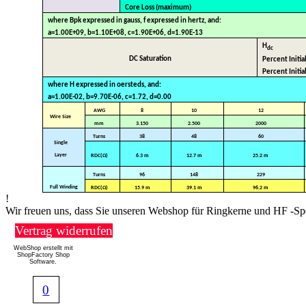
Core Loss (maximum)
where Bpk expressed in gauss, f expressed in hertz, and:
a=1.00E+09, b=1.10E+08, c=1.90E+06, d=1.90E-13
H
dc
DC Saturation
Percent Initi
Percent Initia
where H expressed in oersteds, and:
a=1.00E-02, b=9.70E-06, c=1.72, d=0.00
AWG
8
10
12
Wire Size
mm
3.150
2.500
2000
Turns
38
48
60
Single
Layer
RDC(Ω)
6.3 m
12.7 m
25.2 m
Turns
96
148
229
Full Winding
RDC(Ω)
15.9 m
39.1 m
96.2 m
!
Wir freuen uns, dass Sie unseren Webshop für Ringkerne und HF -Sp
Vertrag widerrufen
WebShop erstellt mit
ShopFactory Shop
Software.
0