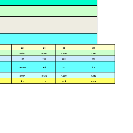
22
24
26
28
0.630
0.500
0.400
0.315
186
232
289
360
795.0 m
1.6
3.1
6.2
2,037
3,153
4,880
7,553
8.7
21.4
52.8
129.9