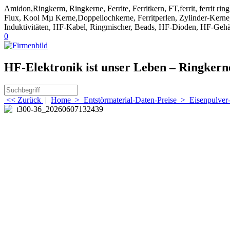
Amidon,Ringkerm, Ringkerne, Ferrite, Ferritkern, FT,ferrit, ferrit ri
Flux, Kool Mµ Kerne,Doppellochkerne, Ferritperlen, Zylinder-Kerne, 
Induktivitäten, HF-Kabel, Ringmischer, Beads, HF-Dioden, HF-Gehä
0
HF-Elektronik ist unser Leben – Ringker
<< Zurück
|
Home
>
Entstörmaterial-Daten-Preise
>
Eisenpulver