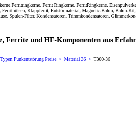
ngkerne,Ferritringkerne, Ferrit Ringkerne, FerritRingkerne, Eisenpulver
Ferrithülsen, Klappferrit, Entstörmaterial, Magnetic-Balun, Balun-Kit,
use, Spulen-Filter, Kondensatoren, Trimmkondensatoren, Glimmerkon
ne, Ferrite und HF-Komponenten aus Erfah
-Typen Funkentstörung Preise
>
Material 36
>
T300-36