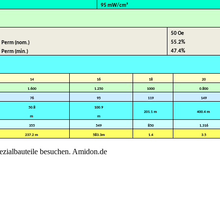
95 mW/cm³
50 Oe
55.2%
al Perm (nom.)
47.4%
l Perm (min.)
14
16
18
20
1.600
1.250
1000
0.800
76
95
119
149
50.8
100.9
201.1 m
400.4 m
m
m
355
549
850
1,316
237.2 m
583.3m
1.4
3.5
ezialbauteile besuchen. Amidon.de