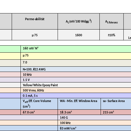
Perme-abilität
2
A
(nH/100 Wdgg.
)
A
L
L-Toleranz
µ 75
1600
±10%
L
160
nH/ N²
µ 75
7.0
N=100, #22 AWG
10 kHz
1.5 V
Yellow/White Epoxy Paint
500 Vrms, 60Hz
0.1 mA, 5 s
V
Eff. Core Volume
WA - Min. Eff. Window Area
sa - Surface Area
eff
3
(cm
)
67.0 cm³
18.3 cm²
215 cm²
140 G
100 kHz
83 mW/cm³