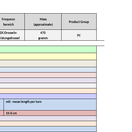
Frequenz-
Mass
Product Group
bereich
(approximate)
DC-Drosseln-
470
PC
eistungsdrossel
gramm
mlt - mean length per turn
10.6 cm