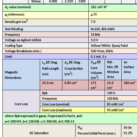
Yellow
4.000
2.250
1300
A
value (nominal)
262
nH/ N²
L
µ
(reference)
µ 75
i
3
Density gm/cm
7.0
Test Winding
N=100, #20 AWG
Frequency
10 kHz
Voltage on Agilent 4284A
3.0 V
Coating Type
Yellow/White
Epoxy Paint
Voltage Breakdown (min.)
500 Vrms, 60Hz
Limit
0.1 mA, 5 s
V
Eff.
WA -
sa -
L
Eff. Mag.
A
Eff. Mag.
eff
e
e
Min. Eff.
Surface
Core
Path Length
Cross Section
Window
Area
Magnetic
Volume
2
(cm)
(cm
)
3
Area
Dimensions
(cm
)
25.0 cm
6.85 cm²
171
25.0
360 cm²
cm³
cm²
Bpk
140 G
Frequenzy
100 kHz
Core Loss
Core Loss (nominal)
83 mW/cm³
Core Loss (maximum)
95 mW/cm³
where Bpk expressed in gauss, f expressed in hertz, and:
a=1.00E+09, b=1.10E+08, c=1.90E+06, d=1.90E-13
H
50 Oe
dc
DC Saturation
55.2%
Percent Initial Perm (nom.)