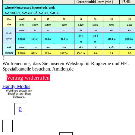
47.4%
Percent Initial Perm (min.)
where H expressed in oersteds, and:
a=1.00E-02, b=9.70E-06, c=1.72, d=0.00
Wire
AWG
8
10
12
14
16
18
20
Size
mm
3.150
2.500
2000
1.600
1.250
1000
0.800
Turns
45
57
71
89
112
140
174
Single
80.0
208.8
Layer
RDC(Ω)
13.1 m
26.4 m
52.3 m
415.1 m
820.5 m
m
m
Full
Turns
131
202
313
485
750
1,161
1,797
Winding
RDC(Ω)
38.2 m
93.6 m
230.7 m
436.1 m
1.4
3.4
8.5
!
Wir freuen uns, dass Sie unseren Webshop für Ringkerne und HF -
Spezialbauteile besuchen. Amidon.de
Vertrag widerrufen
Handy-Modus
WebShop erstellt mit
ShopFactory Shop
Software.
0