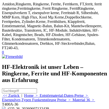
Amidon,Ringkerm, Ringkerne, Ferrite, Ferritkern, FT,ferrit, ferrit
ringkerne,Ferritringkerne, Ferrit Ringkerne, FerritRingkerne,
Eisenpulverkern T, eisenpulver kerne, Ferritstab R, Silberdraht,
MMP Kern, High Flux, Kool Mµ Kerne,Doppellochkerne,
Ferritperlen, Zylinder-Kerne, Ferrithülsen, Klappferrit,
Entstörmaterial, Magnetic-Balun, Balun-Kit, Mantelwellensperre,
Bauteilesätze, Transitoren, IC, HF-Module, Induktivitäten, HF-
Kabel, Ringmischer, Beads, HF-Dioden, HF-Gehäuse, Spulen-
Filter, Kondensatoren, Trimmkondensatoren,
Glimmerkondensatoren, Drehkos, HF-Steckverbinder,Balun,
FT240-43,
0
HF-Elektronik ist unser Leben –
Ringkerne, Ferrite und HF-Komponenten
aus Erfahrung
<< Zurück
|
Home
>
Entstörmaterial-Daten-Preise
>
Eisenpulver-Typen Funkentstörung Preise
>
Material 36
>
T400A-36