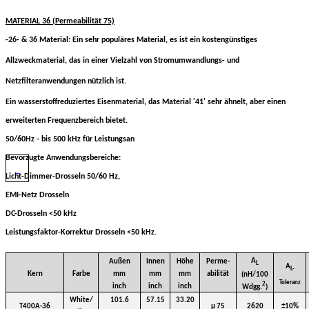
MATERIAL 36 (Permeabilität 75)
-26- & 36 Material: Ein sehr populäres Material, es ist ein kostengünstiges
Allzweckmaterial, das in einer Vielzahl von Stromumwandlungs- und
Netzfilteranwendungen nützlich ist.
Ein wasserstoffreduziertes Eisenmaterial, das Material '41' sehr ähnelt, aber einen
erweiterten Frequenzbereich bietet.
50/60Hz - bis 500 kHz für Leistungsan
Bevorzugte Anwendungsbereiche:
Licht-Dimmer-Drosseln 50/60 Hz,
EMI-Netz Drosseln
DC-Drosseln <50 kHz
Leistungsfaktor-Korrektur Drosseln <50 kHz.
A
Außen
Innen
Höhe
Perme-
L
A
L-
Kern
Farbe
mm
mm
mm
abilität
(nH/100
Toleranz
2
inch
inch
inch
Wdgg.
)
White/
101.6
57.15
33.20
T400A-36
µ 75
2620
±10%