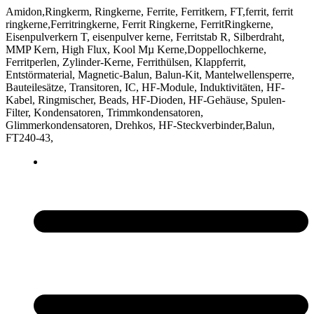
Amidon,Ringkerm, Ringkerne, Ferrite, Ferritkern, FT,ferrit, ferrit
ringkerne,Ferritringkerne, Ferrit Ringkerne, FerritRingkerne,
Eisenpulverkern T, eisenpulver kerne, Ferritstab R, Silberdraht,
MMP Kern, High Flux, Kool Mµ Kerne,Doppellochkerne,
Ferritperlen, Zylinder-Kerne, Ferrithülsen, Klappferrit,
Entstörmaterial, Magnetic-Balun, Balun-Kit, Mantelwellensperre,
Bauteilesätze, Transitoren, IC, HF-Module, Induktivitäten, HF-
Kabel, Ringmischer, Beads, HF-Dioden, HF-Gehäuse, Spulen-
Filter, Kondensatoren, Trimmkondensatoren,
Glimmerkondensatoren, Drehkos, HF-Steckverbinder,Balun,
FT240-43,